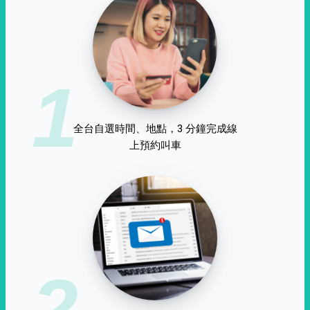
1
全台自選時間、地點，3 分鐘完成線
上預約叫車
2