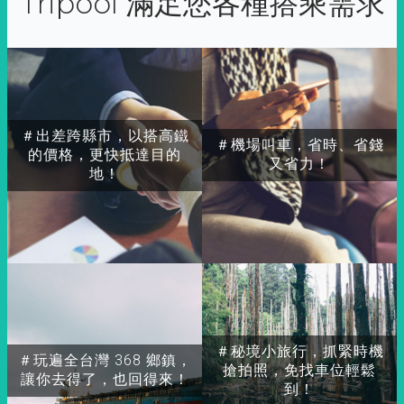
Tripool 滿足您各種搭乘需求
＃出差跨縣市，以搭高鐵
＃機場叫車，省時、省錢
的價格，更快抵達目的
又省力！
地！
＃秘境小旅行，抓緊時機
＃玩遍全台灣 368 鄉鎮，
搶拍照，免找車位輕鬆
讓你去得了，也回得來！
到！