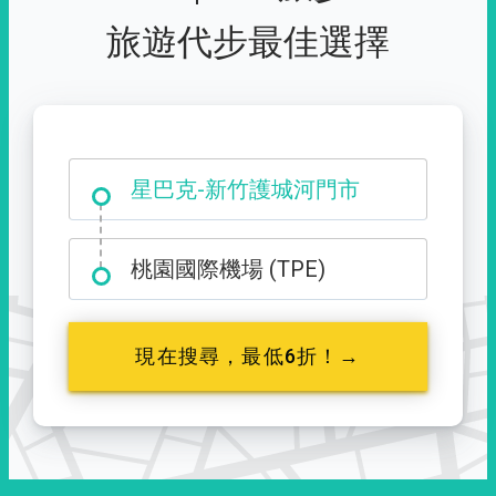
旅遊代步最佳選擇
大霸尖山登山口
星巴克-新竹護城河門市
桃園國際機場 (TPE)
現在搜尋，最低6折！→