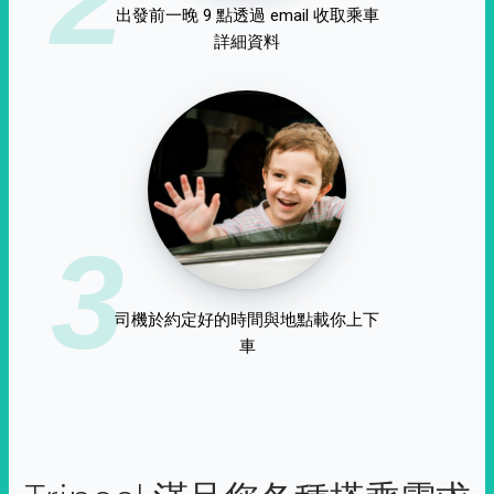
出發前一晚 9 點透過 email 收取乘車
詳細資料
3
司機於約定好的時間與地點載你上下
車