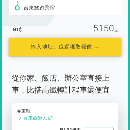
台東旅遊民宿
5150
NT$
起
輸入地址、位置獲取報價 →
從
你家
、
飯店
、
辦公室
直接上
車，
比搭高鐵轉計程車還便宜
屏東縣
台東旅遊民宿
NT$4900