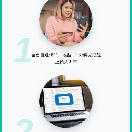
1
全台自選時間、地點，3 分鐘完成線
上預約叫車
2