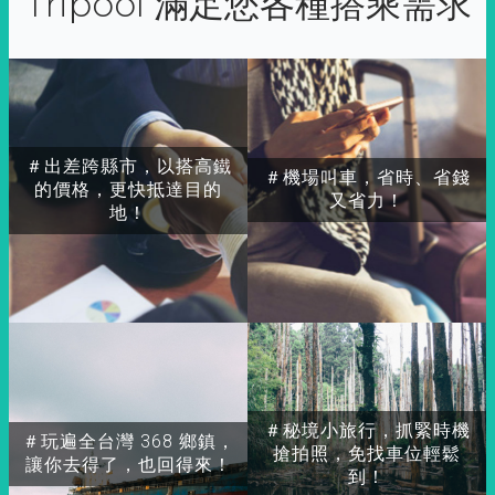
Tripool 滿足您各種搭乘需求
＃出差跨縣市，以搭高鐵
＃機場叫車，省時、省錢
的價格，更快抵達目的
又省力！
地！
＃秘境小旅行，抓緊時機
＃玩遍全台灣 368 鄉鎮，
搶拍照，免找車位輕鬆
讓你去得了，也回得來！
到！