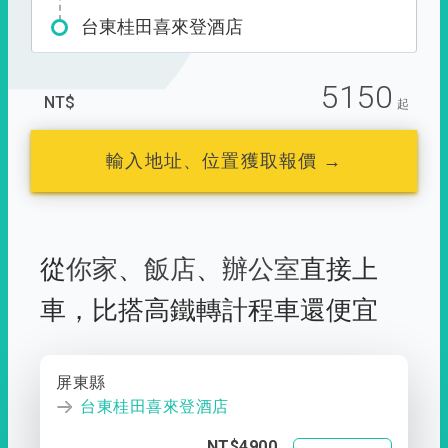
台東桂田喜來登酒店
5150
NT$
起
輸入地址、位置獲取報價 →
從
你家
、
飯店
、
辦公室
直接上
車，
比搭高鐵轉計程車還便宜
屏東縣
台東桂田喜來登酒店
NT$4900