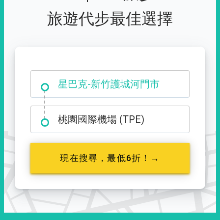
旅遊代步最佳選擇
大霸尖山登山口
星巴克-新竹護城河門市
桃園國際機場 (TPE)
現在搜尋，最低6折！→