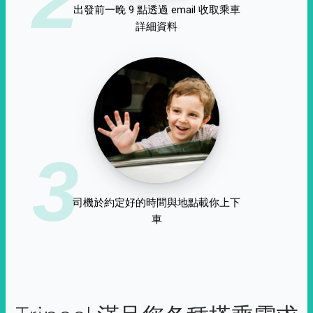
出發前一晚 9 點透過 email 收取乘車
詳細資料
3
司機於約定好的時間與地點載你上下
車