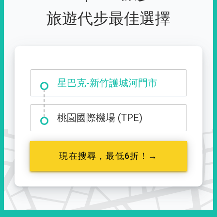
旅遊代步最佳選擇
大霸尖山登山口
星巴克-新竹護城河門市
桃園國際機場 (TPE)
現在搜尋，最低6折！→