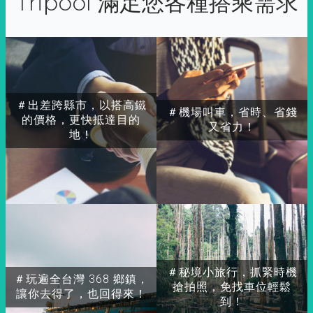
Tripool 滿足您各種搭乘需求
＃出差跨縣市，以搭高鐵
＃機場叫車，省時、省錢
的價格，更快抵達目的
又省力！
地！
＃秘境小旅行，抓緊時機
＃玩遍全台灣 368 鄉鎮，
搶拍照，免找車位輕鬆
讓你去得了，也回得來！
到！