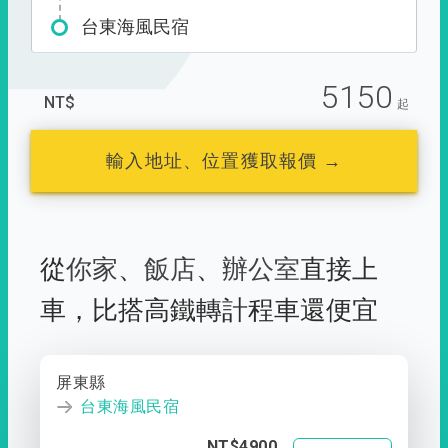
台東海風民宿
5150
NT$
起
輸入地址、位置獲取報價 →
從
你家
、
飯店
、
辦公室
直接上
車，
比搭高鐵轉計程車還便宜
屏東縣
台東海風民宿
NT$4900