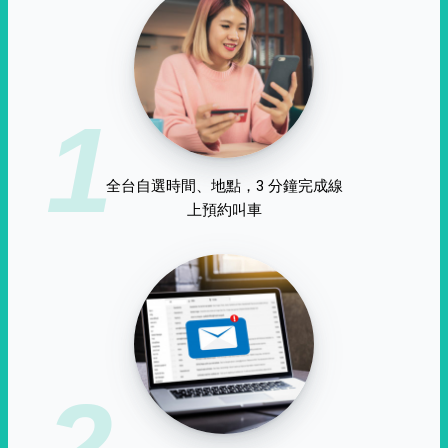
1
全台自選時間、地點，3 分鐘完成線
上預約叫車
2