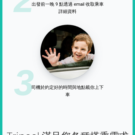
出發前一晚 9 點透過 email 收取乘車
詳細資料
3
司機於約定好的時間與地點載你上下
車