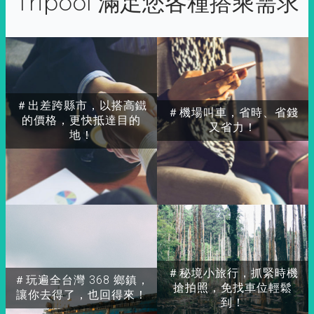
Tripool 滿足您各種搭乘需求
＃出差跨縣市，以搭高鐵
＃機場叫車，省時、省錢
的價格，更快抵達目的
又省力！
地！
＃秘境小旅行，抓緊時機
＃玩遍全台灣 368 鄉鎮，
搶拍照，免找車位輕鬆
讓你去得了，也回得來！
到！