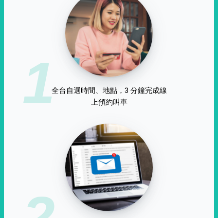
1
全台自選時間、地點，3 分鐘完成線
上預約叫車
2