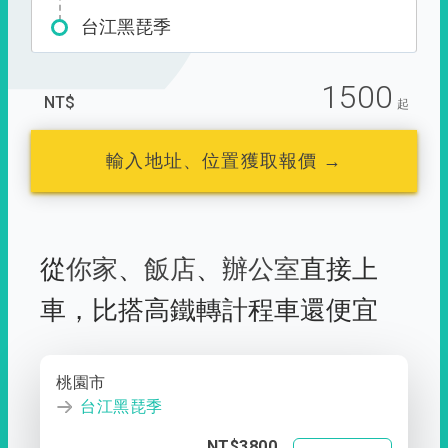
台江黑琵季
1500
NT$
起
輸入地址、位置獲取報價 →
從
你家
、
飯店
、
辦公室
直接上
車，
比搭高鐵轉計程車還便宜
桃園市
台江黑琵季
NT$3800