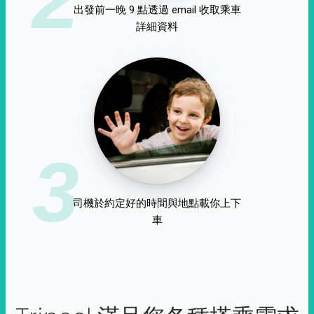
出發前一晚 9 點透過 email 收取乘車
詳細資料
3
司機於約定好的時間與地點載你上下
車