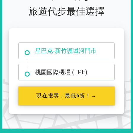
旅遊代步最佳選擇
大霸尖山登山口
桃園國際機場 (TPE)
現在搜尋，最低6折！→