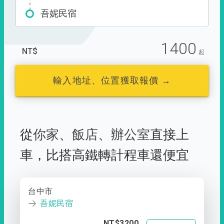
吾妮民宿
1400
NT$
起
輸入地址、位置獲取報價 →
從
你家
、
飯店
、
辦公室
直接上
車，
比搭高鐵轉計程車還便宜
台中市
吾妮民宿
NT$3200