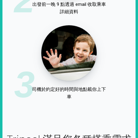
出發前一晚 9 點透過 email 收取乘車
詳細資料
3
司機於約定好的時間與地點載你上下
車