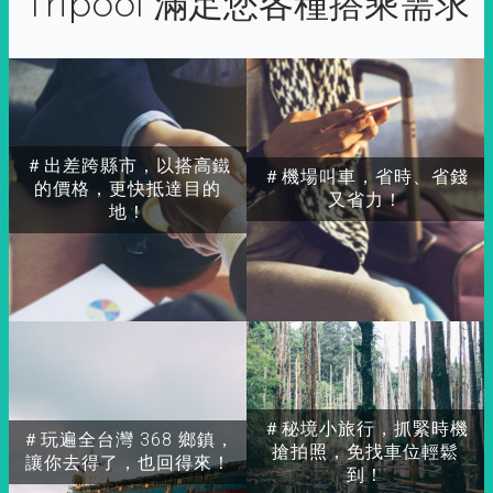
Tripool 滿足您各種搭乘需求
＃出差跨縣市，以搭高鐵
＃機場叫車，省時、省錢
的價格，更快抵達目的
又省力！
地！
＃秘境小旅行，抓緊時機
＃玩遍全台灣 368 鄉鎮，
搶拍照，免找車位輕鬆
讓你去得了，也回得來！
到！