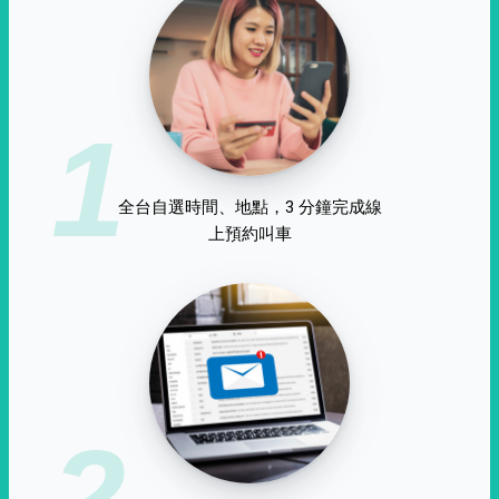
1
全台自選時間、地點，3 分鐘完成線
上預約叫車
2