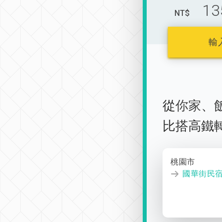
13
NT$
輸
從
你家
、
比搭高鐵
桃園市
國華街民