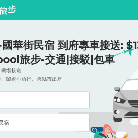
國華街民宿 到府專車接送: $13
ipool旅步-交通|接駁|包車
，機場接送
遊、閨蜜小旅行、跨縣市出差
民宿