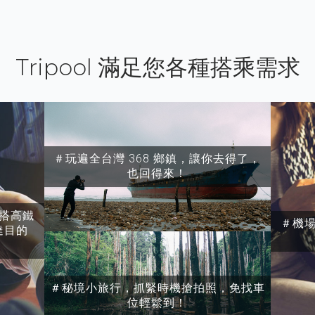
Tripool 滿足您各種搭乘需求
＃玩遍全台灣 368 鄉鎮，讓你去得了，
也回得來！
搭高鐵
＃機
達目的
＃秘境小旅行，抓緊時機搶拍照，免找車
位輕鬆到！