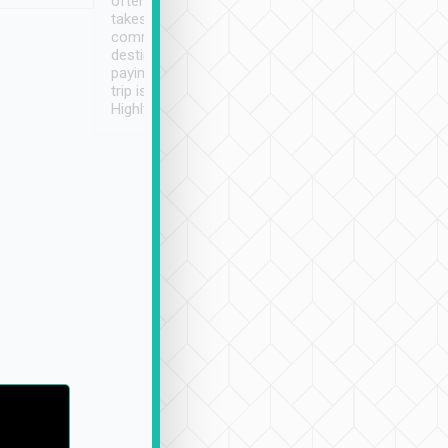
often limited English it
潔, 沒有煙味, 車
takes the difficulty out of
定
communicating the
destination details and
paying online prior to the
trip is very convenient.
Highly recommended