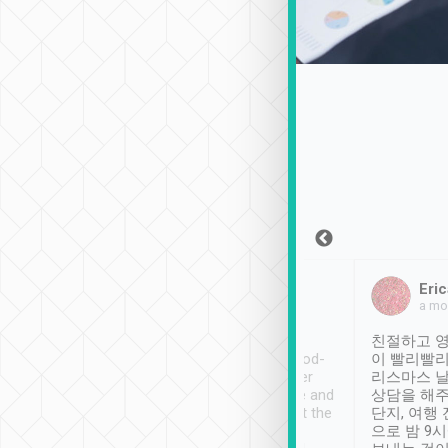
Sean Lee
Jack Ng
Eric
2018年12月30日
1個月前
a mo
ooking to Lavender
Tripool provides great
친절하고 영
- taichung.
service, vehicles in good-
이 빨리빨리
nous area with
condition and the driver
리스마스 
ny public transport.
service was awesome and
상담을 해주
er was so helpful
thoughtful. Driver went the
단지, 여행
ty ( telling us
extra mile on my last
으로 밤 9