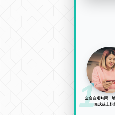
1
全台自選時間、地
完成線上預