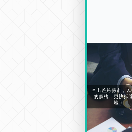
＃出差跨縣市，以
的價格，更快抵
地！