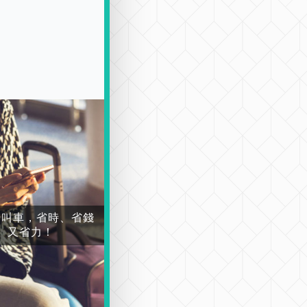
場叫車，省時、省錢
又省力！