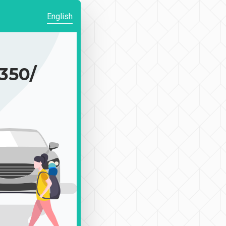
English
50/