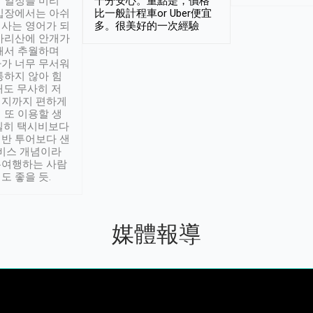
 일정을 미리
十分安心。重點是，價格
입장에서는 아쉬
比一般計程車or Uber便宜
사는 영어가 되
多。很美好的一次經驗
아리산에 안개가
해서 추월하며
가 너무 무서워
통하지 않아 힘
래도 무사히 저
적지까지 편하게
 또 이용할 생
실히 택시비보다
반 투어보다 샌
서비스 개념이라
유여행하는 사람
도 좋을 듯.
媒體報導