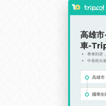
高雄市-
車-Tr
專車到府
中長程出
高雄市
國華街