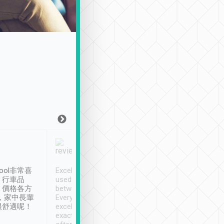
Joy Marsh
Benny Lau
1月12日
1 個月前
ool非常喜
Excellent service. We have
清境入住1晚, 由
、行車品
used Tripool to travel
清境, 都是乘坐由 Tri
、價格各方
between cities in Taiwan.
安排的車子, 接送都
，家中長輩
Every driver has been
去程司機早10分鐘到
很舒適呢！
excellent and arrives
程時遇上道路阻塞, 
exactly on time. As there is
鐘到達(可以接受),