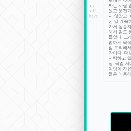
ther places of
booking to confirm if I
보내는 것이
t not known to
have safely arrived at my
짜는 사람 
 so definitely more
destination after drop-off.
웠고 운전기
se” feels). Really
Definitely something I have
지 않았고 
t. No delay in
not seen elsewhere 👍
낀 날 계속
and had a lovely
가서 동승자
up to lavender
해서 말도 
 Thank you tripool!
들었다. 그
렴하게 목
잘 도착해서
각이다. 확
저렴하고 일
딩. 픽업 
여럿이 자
들은 애용해