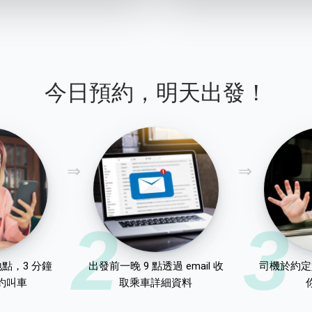
今日預約，明天出發！
2
3
點，3 分鐘
出發前一晚 9 點透過 email 收
司機於約定
約叫車
取乘車詳細資料