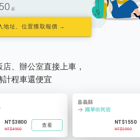
50
起
入地址、位置獲取報價 →
飯店
、
辦公室
直接上車，
轉計程車還便宜
嘉義縣
宿
國華街民宿
NT$3800
NT$1550
查看
NT$4900
NT$2000