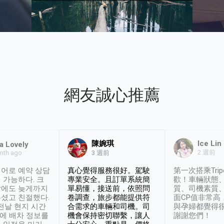
網友誠心推薦
陳婉琪
Ice Lin
a Lovely
2 週前
nth ago
3 週前
어로 예약 상담
真心覺得服務很好。駕駛
第一次搭乘Trip
 가능하다. 크
專業安全。且訂單系統簡
歡！車輛狀態
날에도 늦게까지
單易懂，接送前，依照問
質、司機素質
셨고 친절했다.
卷調查，旅步都能提供符
面CP值非常高
 전날 현지 시간
合需求的車輛和司機。司
與孕婦都覺得
시에 배차 정보를
機會保持密切聯繫，讓人
謝謝您們！