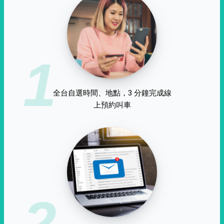
1
全台自選時間、地點，3 分鐘完成線
上預約叫車
2