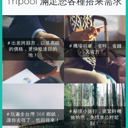
Tripool 滿足您各種搭乘需求
＃出差跨縣市，以搭高鐵
＃機場叫車，省時、省錢
的價格，更快抵達目的
又省力！
地！
＃秘境小旅行，抓緊時機
＃玩遍全台灣 368 鄉鎮，
搶拍照，免找車位輕鬆
讓你去得了，也回得來！
到！