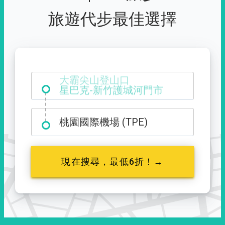
旅遊代步最佳選擇
大霸尖山登山口
桃園國際機場 (TPE)
現在搜尋，最低6折！→