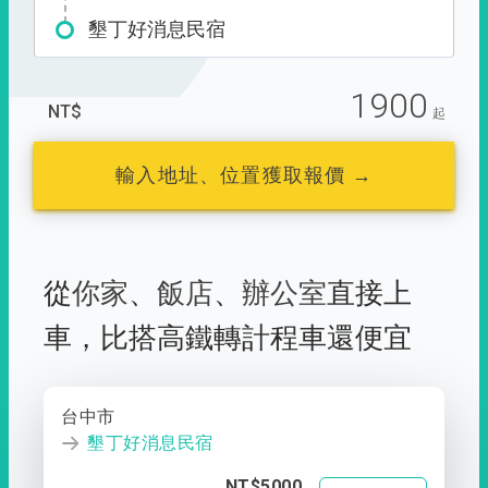
墾丁好消息民宿
1900
NT$
起
輸入地址、位置獲取報價 →
從
你家
、
飯店
、
辦公室
直接上
車，
比搭高鐵轉計程車還便宜
台中市
墾丁好消息民宿
NT$5000