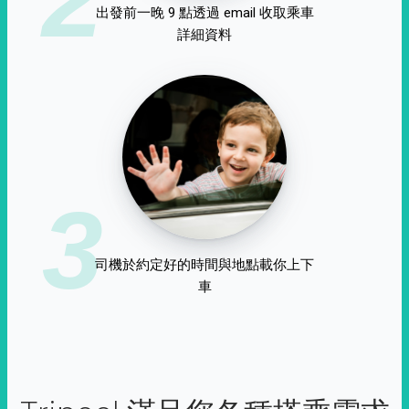
出發前一晚 9 點透過 email 收取乘車
詳細資料
3
司機於約定好的時間與地點載你上下
車