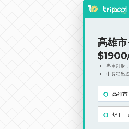
高雄市-
$190
專車到府
中長程出
高雄市
墾丁幸運