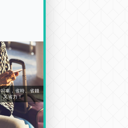
場叫車，省時、省錢
又省力！