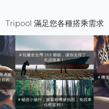
Tripool 滿足您各種搭乘需求
＃玩遍全台灣 368 鄉鎮，讓你去得了，
也回得來！
搭高鐵
＃機
達目的
＃秘境小旅行，抓緊時機搶拍照，免找車
位輕鬆到！