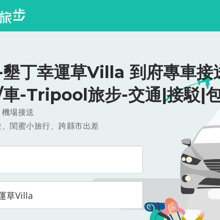
墾丁幸運草Villa 到府專車接
0/車-Tripool旅步-交通|接駁|
，機場接送
遊、閨蜜小旅行、跨縣市出差
草Villa