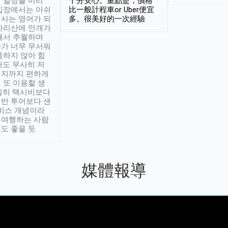
 일정을 미리
十分安心。重點是，價格
입장에서는 아쉬
比一般計程車or Uber便宜
사는 영어가 되
多。很美好的一次經驗
아리산에 안개가
해서 추월하며
가 너무 무서워
통하지 않아 힘
래도 무사히 저
적지까지 편하게
 또 이용할 생
실히 택시비보다
반 투어보다 샌
서비스 개념이라
유여행하는 사람
도 좋을 듯.
媒體報導