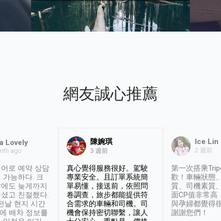
網友誠心推薦
陳婉琪
Ice Lin
a Lovely
2 週前
nth ago
3 週前
어로 예약 상담
真心覺得服務很好。駕駛
第一次搭乘Trip
 가능하다. 크
專業安全。且訂單系統簡
歡！車輛狀態
날에도 늦게까지
單易懂，接送前，依照問
質、司機素質
셨고 친절했다.
卷調查，旅步都能提供符
面CP值非常高
 전날 현지 시간
合需求的車輛和司機。司
與孕婦都覺得
시에 배차 정보를
機會保持密切聯繫，讓人
謝謝您們！