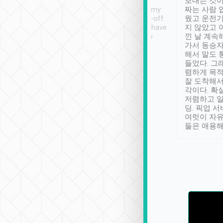
ther places of
booking to confirm if I
보내는 것이
t not known to
have safely arrived at my
짜는 사람 
 so definitely more
destination after drop-off.
웠고 운전기
se” feels). Really
Definitely something I have
지 않았고 
t. No delay in
not seen elsewhere 👍
낀 날 계속
and had a lovely
가서 동승자
up to lavender
해서 말도 
 Thank you tripool!
들었다. 그
렴하게 목
잘 도착해서
각이다. 확
저렴하고 일
딩. 픽업 
여럿이 자
들은 애용해