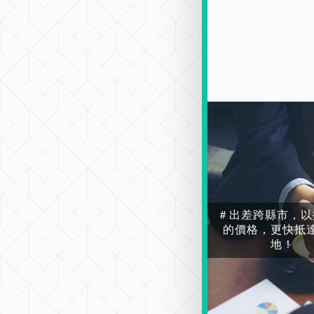
＃出差跨縣市，以
的價格，更快抵
地！