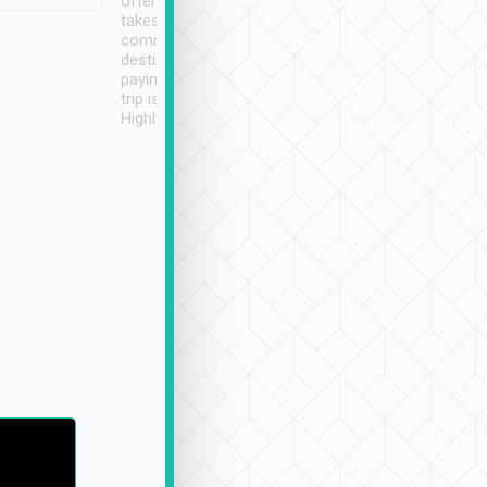
often limited English it
潔, 沒有煙味, 車
takes the difficulty out of
定
communicating the
destination details and
paying online prior to the
trip is very convenient.
Highly recommended