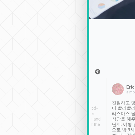
Sean Lee
Jack Ng
Eric
2018年12月30日
1個月前
a mo
ooking to Lavender
Tripool provides great
친절하고 영
- taichung.
service, vehicles in good-
이 빨리빨리
nous area with
condition and the driver
리스마스 
ny public transport.
service was awesome and
상담을 해주
er was so helpful
thoughtful. Driver went the
단지, 여행
ty ( telling us
extra mile on my last
으로 밤 9