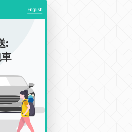
English
送:
包車