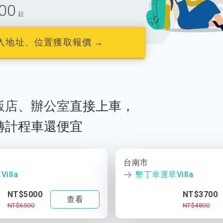
00
起
入地址、位置獲取報價 →
飯店
、
辦公室
直接上車，
轉計程車還便宜
台南市
illa
墾丁幸運草Villa
NT$5000
NT$3700
查看
NT$6500
NT$4800