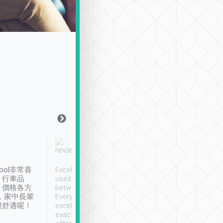
Joy Marsh
Benny Lau
1月12日
1 個月前
ool非常喜
Excellent service. We have
清境入住1晚, 由
、行車品
used Tripool to travel
清境, 都是乘坐由 Tri
、價格各方
between cities in Taiwan.
安排的車子, 接送都
，家中長輩
Every driver has been
去程司機早10分鐘到
很舒適呢！
excellent and arrives
程時遇上道路阻塞, 
exactly on time. As there is
鐘到達(可以接受),