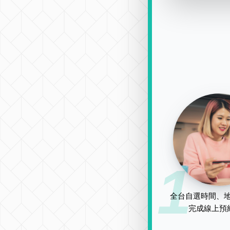
1
全台自選時間、地
完成線上預