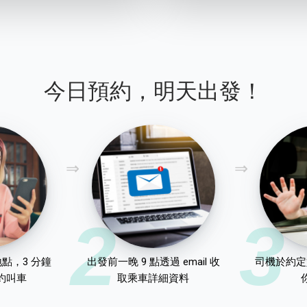
今日預約，明天出發！
2
3
點，3 分鐘
出發前一晚 9 點透過 email 收
司機於約定
約叫車
取乘車詳細資料