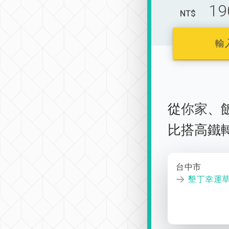
19
NT$
輸
從
你家
、
比搭高鐵
台中市
墾丁幸運草V