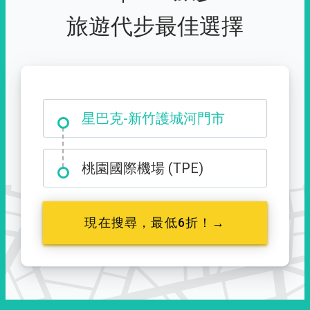
旅遊代步最佳選擇
大霸尖山登山口
星巴克-新竹護城河門市
桃園國際機場 (TPE)
現在搜尋，最低6折！→