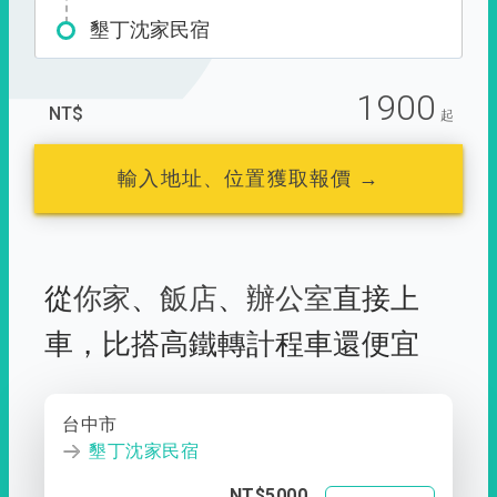
墾丁沈家民宿
1900
NT$
起
輸入地址、位置獲取報價 →
從
你家
、
飯店
、
辦公室
直接上
車，
比搭高鐵轉計程車還便宜
台中市
墾丁沈家民宿
NT$5000