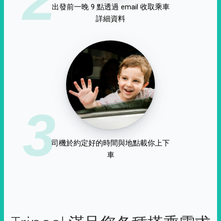
出發前一晚 9 點透過 email 收取乘車
詳細資料
3
司機於約定好的時間與地點載你上下
車