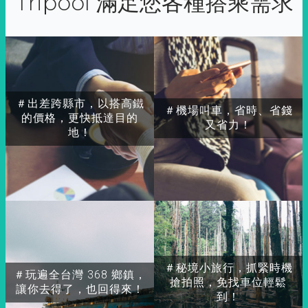
Tripool 滿足您各種搭乘需求
＃出差跨縣市，以搭高鐵
＃機場叫車，省時、省錢
的價格，更快抵達目的
又省力！
地！
＃秘境小旅行，抓緊時機
＃玩遍全台灣 368 鄉鎮，
搶拍照，免找車位輕鬆
讓你去得了，也回得來！
到！