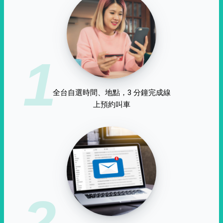
1
全台自選時間、地點，3 分鐘完成線
上預約叫車
2