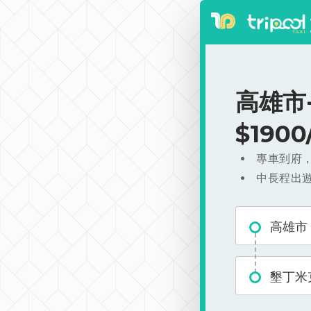
高雄市
$190
專車到府
中長程出
高雄市
墾丁米