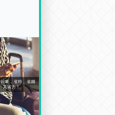
場叫車，省時、省錢
又省力！