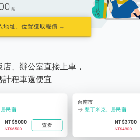
00
起
入地址、位置獲取報價 →
飯店
、
辦公室
直接上車，
轉計程車還便宜
台南市
。居民宿
墾丁米克。居民宿
NT$5000
NT$3700
查看
NT$6500
NT$4800