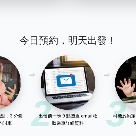
今日預約，明天出發！
2
3
點，3 分鐘
出發前一晚 9 點透過 email 收
司機於約定
約叫車
取乘車詳細資料