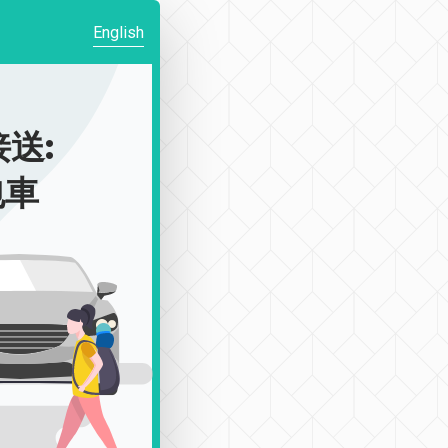
English
送:
包車