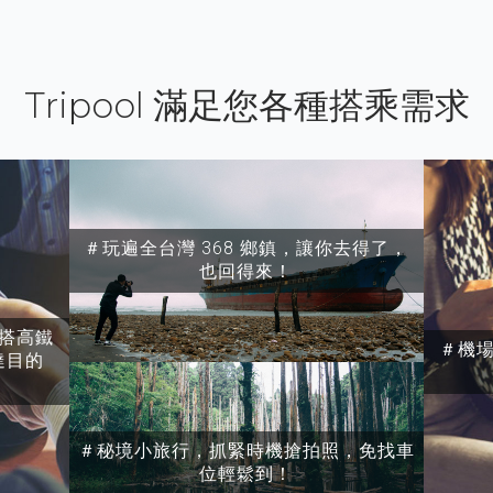
Tripool 滿足您各種搭乘需求
＃玩遍全台灣 368 鄉鎮，讓你去得了，
也回得來！
搭高鐵
＃機
達目的
＃秘境小旅行，抓緊時機搶拍照，免找車
位輕鬆到！