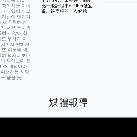
 일정을 미리
十分安心。重點是，價格
입장에서는 아쉬
比一般計程車or Uber便宜
사는 영어가 되
多。很美好的一次經驗
아리산에 안개가
해서 추월하며
가 너무 무서워
통하지 않아 힘
래도 무사히 저
적지까지 편하게
 또 이용할 생
실히 택시비보다
반 투어보다 샌
서비스 개념이라
유여행하는 사람
도 좋을 듯.
媒體報導