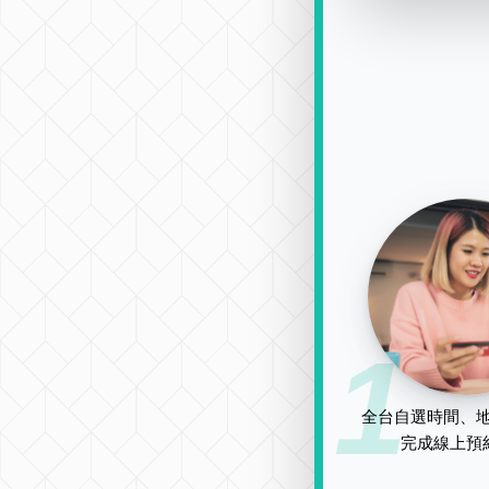
1
全台自選時間、地
完成線上預