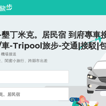
-墾丁米克。居民宿 到府專車接
0/車-Tripool旅步-交通|接駁|
，機場接送
遊、閨蜜小旅行、跨縣市出差
克。居民宿