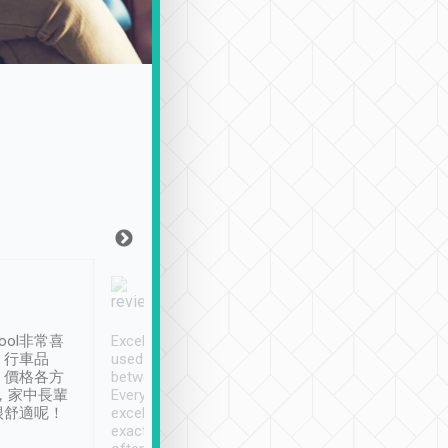
Joy Marsh
Benny Lau
1月12日
1 個月前
ool非常喜
Excellent service. We have
清境入住1晚, 由
、行車品
used Tripool to travel
清境, 都是乘坐由 Tri
、價格各方
between cities in Taiwan.
安排的車子, 接送都
，家中長輩
Every driver has been
去程司機早10分鐘到
很舒適呢！
excellent and arrives
程時遇上道路阻塞, 
exactly on time. As there is
鐘到達(可以接受),