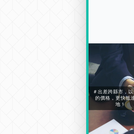
＃出差跨縣市，以
的價格，更快抵
地！