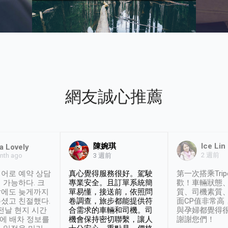
網友誠心推薦
陳婉琪
Ice Lin
a Lovely
2 週前
nth ago
3 週前
어로 예약 상담
真心覺得服務很好。駕駛
第一次搭乘Trip
 가능하다. 크
專業安全。且訂單系統簡
歡！車輛狀態
날에도 늦게까지
單易懂，接送前，依照問
質、司機素質
셨고 친절했다.
卷調查，旅步都能提供符
面CP值非常高
 전날 현지 시간
合需求的車輛和司機。司
與孕婦都覺得
시에 배차 정보를
機會保持密切聯繫，讓人
謝謝您們！