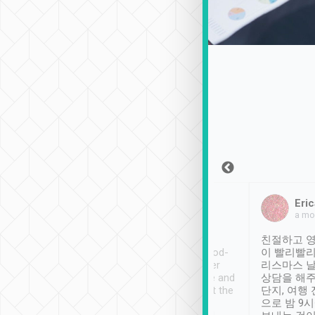
Sean Lee
Jack Ng
Eric
2018年12月30日
1個月前
a mo
ooking to Lavender
Tripool provides great
친절하고 영
- taichung.
service, vehicles in good-
이 빨리빨리
nous area with
condition and the driver
리스마스 
ny public transport.
service was awesome and
상담을 해주
er was so helpful
thoughtful. Driver went the
단지, 여행
ty ( telling us
extra mile on my last
으로 밤 9