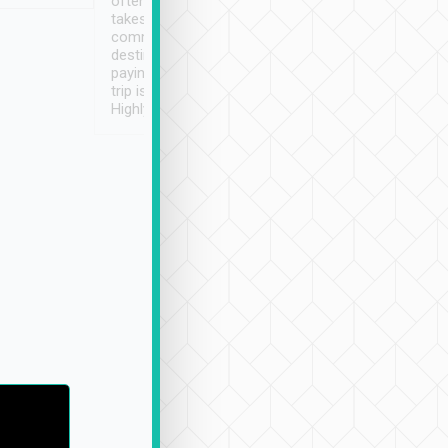
often limited English it
潔, 沒有煙味, 車
takes the difficulty out of
定
communicating the
destination details and
paying online prior to the
trip is very convenient.
Highly recommended