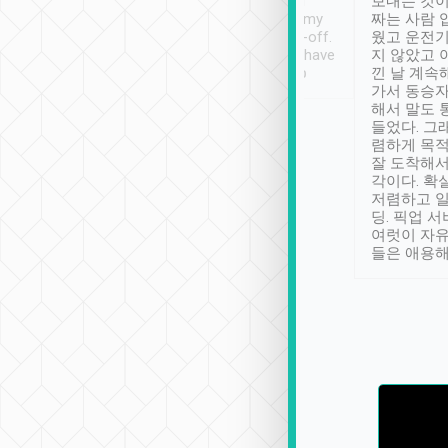
ther places of
booking to confirm if I
보내는 것이
t not known to
have safely arrived at my
짜는 사람 
 so definitely more
destination after drop-off.
웠고 운전기
se” feels). Really
Definitely something I have
지 않았고 
t. No delay in
not seen elsewhere 👍
낀 날 계속
and had a lovely
가서 동승자
up to lavender
해서 말도 
 Thank you tripool!
들었다. 그
렴하게 목
잘 도착해서
각이다. 확
저렴하고 일
딩. 픽업 
여럿이 자
들은 애용해