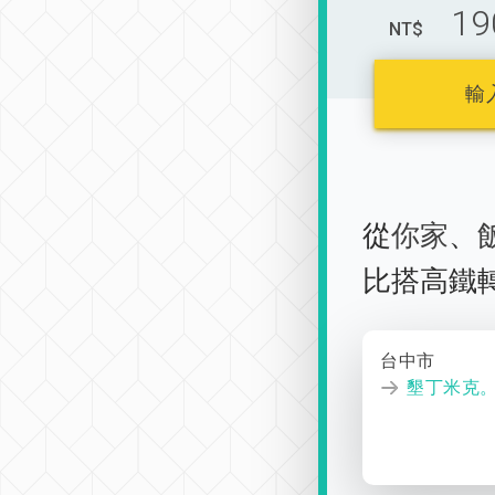
19
NT$
輸
從
你家
、
比搭高鐵
台中市
墾丁米克