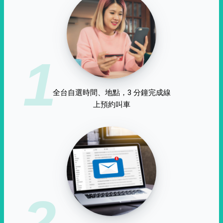
1
全台自選時間、地點，3 分鐘完成線
上預約叫車
2