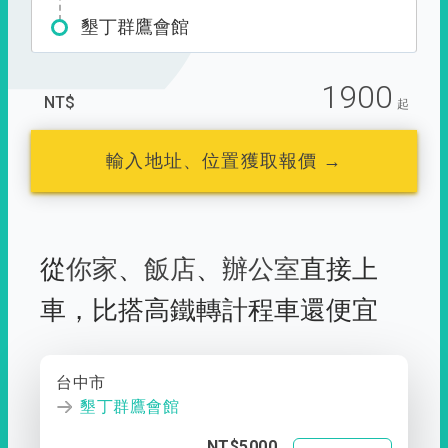
墾丁群鷹會館
1900
NT$
起
輸入地址、位置獲取報價 →
從
你家
、
飯店
、
辦公室
直接上
車，
比搭高鐵轉計程車還便宜
台中市
墾丁群鷹會館
NT$5000