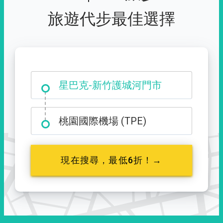
旅遊代步最佳選擇
大霸尖山登山口
桃園國際機場 (TPE)
現在搜尋，最低6折！→