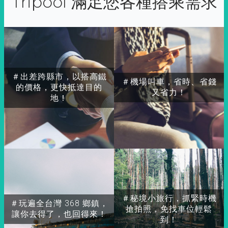
Tripool 滿足您各種搭乘需求
＃出差跨縣市，以搭高鐵
＃機場叫車，省時、省錢
的價格，更快抵達目的
又省力！
地！
＃秘境小旅行，抓緊時機
＃玩遍全台灣 368 鄉鎮，
搶拍照，免找車位輕鬆
讓你去得了，也回得來！
到！