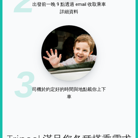
出發前一晚 9 點透過 email 收取乘車
詳細資料
3
司機於約定好的時間與地點載你上下
車