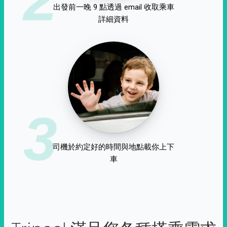
出發前一晚 9 點透過 email 收取乘車
詳細資料
3
司機於約定好的時間與地點載你上下
車