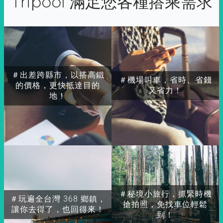
Tripool 滿足您各種搭乘需求
＃出差跨縣市，以搭高鐵
＃機場叫車，省時、省錢
的價格，更快抵達目的
又省力！
地！
＃秘境小旅行，抓緊時機
＃玩遍全台灣 368 鄉鎮，
搶拍照，免找車位輕鬆
讓你去得了，也回得來！
到！