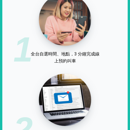
1
全台自選時間、地點，3 分鐘完成線
上預約叫車
2