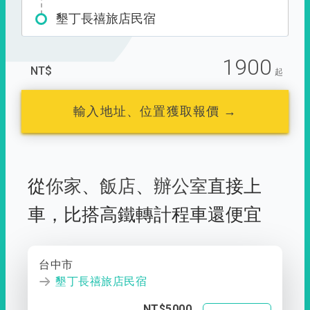
墾丁長禧旅店民宿
1900
NT$
起
輸入地址、位置獲取報價 →
從
你家
、
飯店
、
辦公室
直接上
車，
比搭高鐵轉計程車還便宜
台中市
墾丁長禧旅店民宿
NT$5000