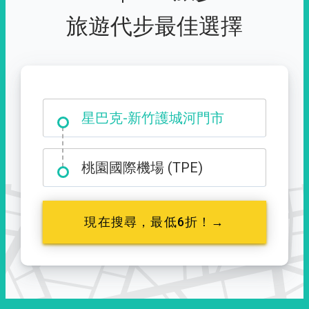
旅遊代步最佳選擇
大霸尖山登山口
星巴克-新竹護城河門市
桃園國際機場 (TPE)
現在搜尋，最低6折！→