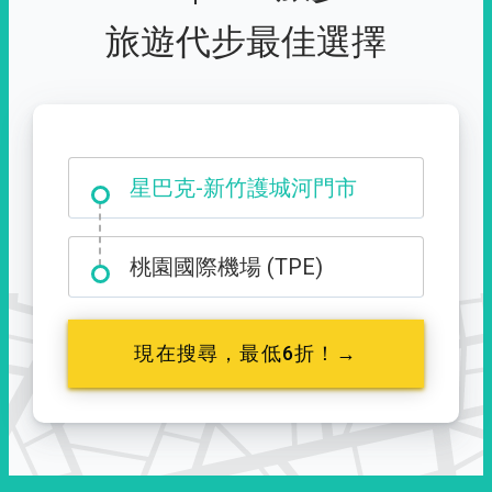
旅遊代步最佳選擇
大霸尖山登山口
星巴克-新竹護城河門市
桃園國際機場 (TPE)
現在搜尋，最低6折！→