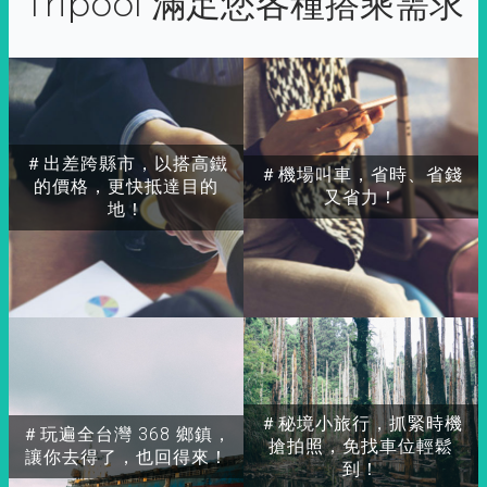
Tripool 滿足您各種搭乘需求
＃出差跨縣市，以搭高鐵
＃機場叫車，省時、省錢
的價格，更快抵達目的
又省力！
地！
＃秘境小旅行，抓緊時機
＃玩遍全台灣 368 鄉鎮，
搶拍照，免找車位輕鬆
讓你去得了，也回得來！
到！