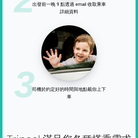
出發前一晚 9 點透過 email 收取乘車
詳細資料
3
司機於約定好的時間與地點載你上下
車