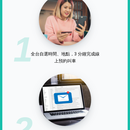
1
全台自選時間、地點，3 分鐘完成線
上預約叫車
2