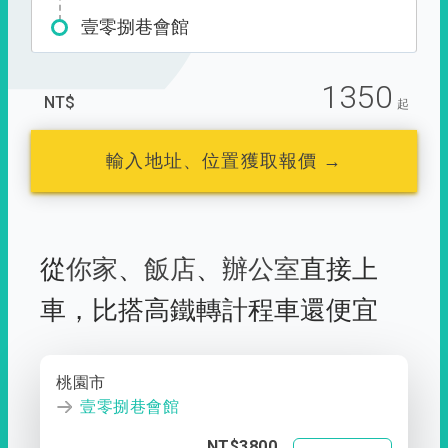
壹零捌巷會館
1350
NT$
起
輸入地址、位置獲取報價 →
從
你家
、
飯店
、
辦公室
直接上
車，
比搭高鐵轉計程車還便宜
桃園市
壹零捌巷會館
NT$3800