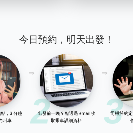
今日預約，明天出發！
2
3
點，3 分鐘
出發前一晚 9 點透過 email 收
司機於約定
約叫車
取乘車詳細資料