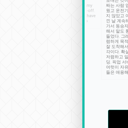
ther places of
booking to confirm if I
보내는 것이
t not known to
have safely arrived at my
짜는 사람 
 so definitely more
destination after drop-off.
웠고 운전기
se” feels). Really
Definitely something I have
지 않았고 
t. No delay in
not seen elsewhere 👍
낀 날 계속
and had a lovely
가서 동승자
up to lavender
해서 말도 
 Thank you tripool!
들었다. 그
렴하게 목
잘 도착해서
각이다. 확
저렴하고 일
딩. 픽업 
여럿이 자
들은 애용해