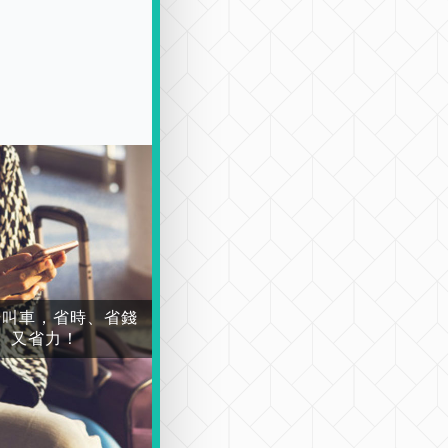
場叫車，省時、省錢
又省力！