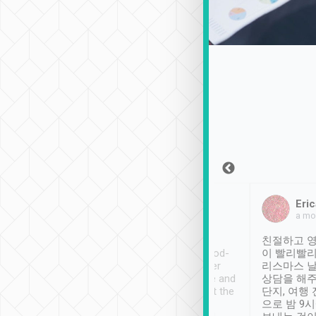
Sean Lee
Jack Ng
Eric
2018年12月30日
1個月前
a mo
ooking to Lavender
Tripool provides great
친절하고 영
- taichung.
service, vehicles in good-
이 빨리빨리
nous area with
condition and the driver
리스마스 
ny public transport.
service was awesome and
상담을 해주
er was so helpful
thoughtful. Driver went the
단지, 여행
ty ( telling us
extra mile on my last
으로 밤 9