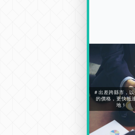
＃出差跨縣市，以
的價格，更快抵
地！