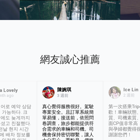
網友誠心推薦
陳婉琪
Ice Lin
a Lovely
2 週前
nth ago
3 週前
어로 예약 상담
真心覺得服務很好。駕駛
第一次搭乘Trip
 가능하다. 크
專業安全。且訂單系統簡
歡！車輛狀態
날에도 늦게까지
單易懂，接送前，依照問
質、司機素質
셨고 친절했다.
卷調查，旅步都能提供符
面CP值非常高
 전날 현지 시간
合需求的車輛和司機。司
與孕婦都覺得
시에 배차 정보를
機會保持密切聯繫，讓人
謝謝您們！