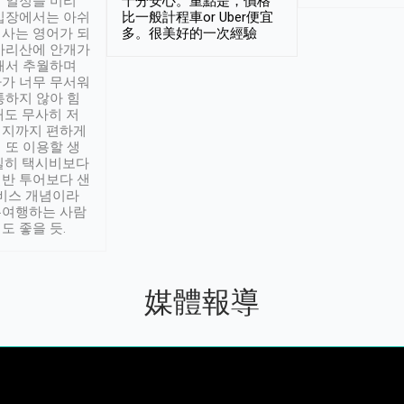
 일정을 미리
十分安心。重點是，價格
입장에서는 아쉬
比一般計程車or Uber便宜
사는 영어가 되
多。很美好的一次經驗
아리산에 안개가
해서 추월하며
가 너무 무서워
통하지 않아 힘
래도 무사히 저
적지까지 편하게
 또 이용할 생
실히 택시비보다
반 투어보다 샌
서비스 개념이라
유여행하는 사람
도 좋을 듯.
媒體報導