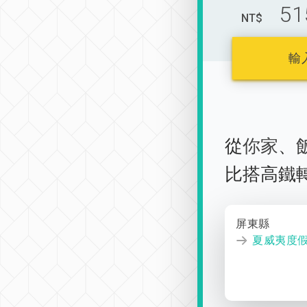
51
NT$
輸
從
你家
、
比搭高鐵
屏東縣
夏威夷度