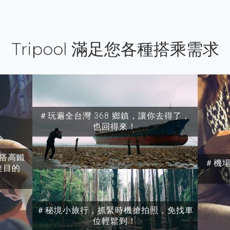
Tripool 滿足您各種搭乘需求
＃玩遍全台灣 368 鄉鎮，讓你去得了，
也回得來！
搭高鐵
＃機
達目的
＃秘境小旅行，抓緊時機搶拍照，免找車
位輕鬆到！