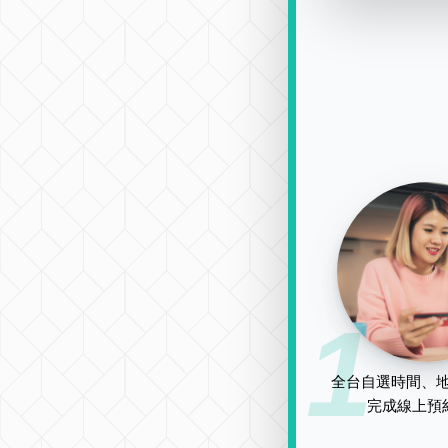
1
全台自選時間、地
完成線上預