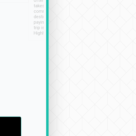
often limited English it
潔, 沒有煙味, 車
takes the difficulty out of
定
communicating the
destination details and
paying online prior to the
trip is very convenient.
Highly recommended