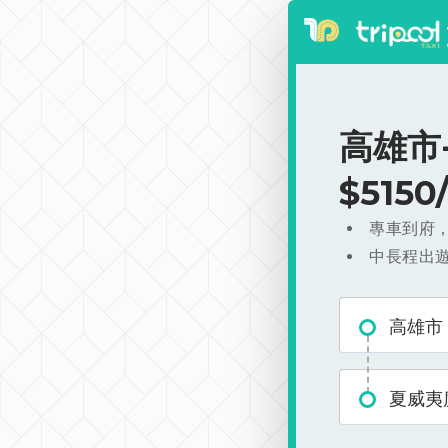
高雄市
$515
專車到府
中長程出
高雄市
夏威夷