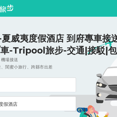
-夏威夷度假酒店 到府專車接送
0/車-Tripool旅步-交通|接駁|
，機場接送
遊、閨蜜小旅行、跨縣市出差
度假酒店