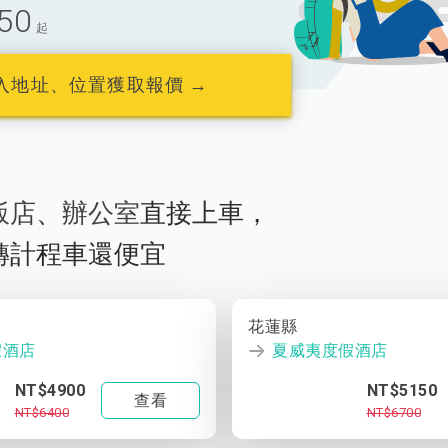
50
起
入地址、位置獲取報價 →
飯店
、
辦公室
直接上車，
轉計程車還便宜
花蓮縣
假酒店
夏威夷度假酒店
NT$4900
NT$5150
查看
NT$6400
NT$6700