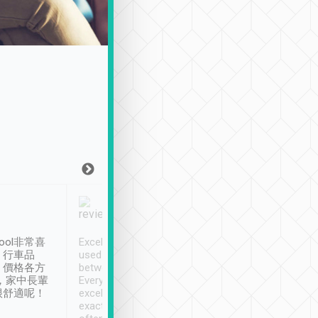
Joy Marsh
Benny Lau
1月12日
1 個月前
ool非常喜
Excellent service. We have
清境入住1晚, 由
、行車品
used Tripool to travel
清境, 都是乘坐由 Tri
、價格各方
between cities in Taiwan.
安排的車子, 接送都
，家中長輩
Every driver has been
去程司機早10分鐘到
很舒適呢！
excellent and arrives
程時遇上道路阻塞, 
exactly on time. As there is
鐘到達(可以接受),