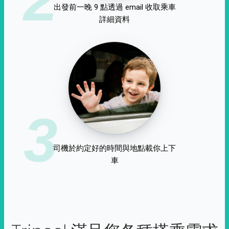
出發前一晚 9 點透過 email 收取乘車
詳細資料
3
司機於約定好的時間與地點載你上下
車