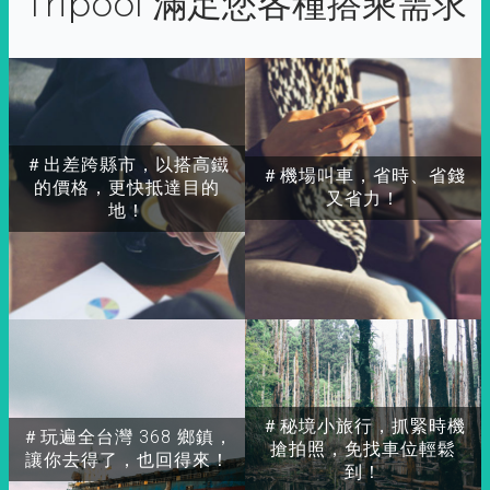
Tripool 滿足您各種搭乘需求
＃出差跨縣市，以搭高鐵
＃機場叫車，省時、省錢
的價格，更快抵達目的
又省力！
地！
＃秘境小旅行，抓緊時機
＃玩遍全台灣 368 鄉鎮，
搶拍照，免找車位輕鬆
讓你去得了，也回得來！
到！