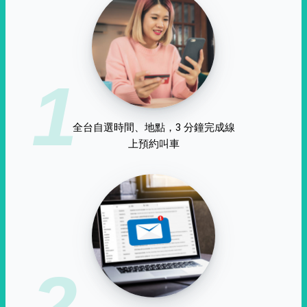
1
全台自選時間、地點，3 分鐘完成線
上預約叫車
2