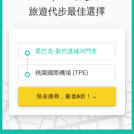
旅遊代步最佳選擇
大霸尖山登山口
星巴克-新竹護城河門市
桃園國際機場 (TPE)
現在搜尋，最低6折！→