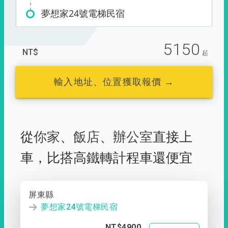
夢想家24號電梯民宿
5150
NT$
起
輸入地址、位置獲取報價 →
從
你家
、
飯店
、
辦公室
直接上
車，
比搭高鐵轉計程車還便宜
屏東縣
夢想家24號電梯民宿
NT$4900