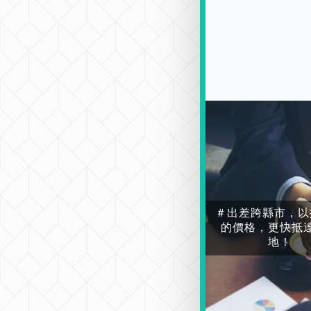
＃出差跨縣市，以
的價格，更快抵
地！