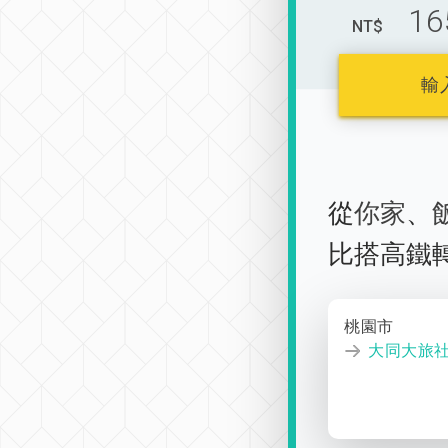
16
NT$
輸
從
你家
、
比搭高鐵
桃園市
大同大旅