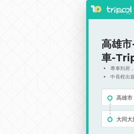
高雄市-
車-Tr
專車到府
中長程出
高雄市
大同大