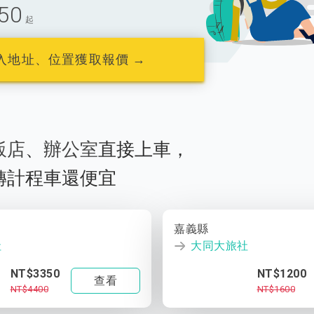
50
起
入地址、位置獲取報價 →
飯店
、
辦公室
直接上車，
轉計程車還便宜
嘉義縣
社
大同大旅社
NT$3350
NT$1200
查看
NT$4400
NT$1600