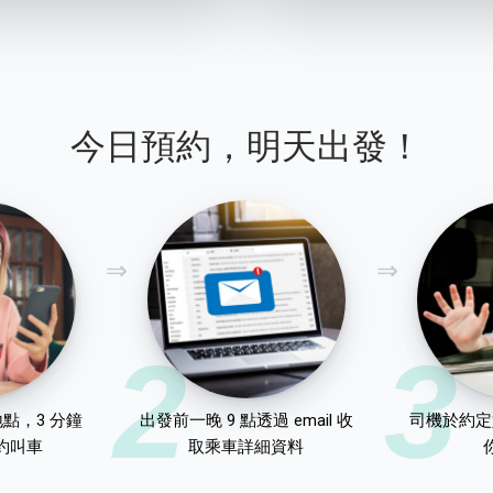
今日預約，明天出發！
2
3
點，3 分鐘
出發前一晚 9 點透過 email 收
司機於約定
約叫車
取乘車詳細資料