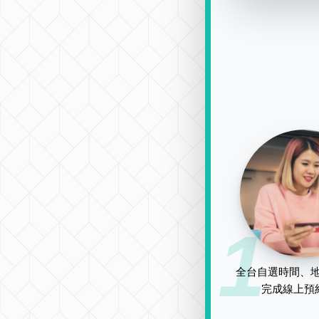
1
全台自選時間、地
完成線上預