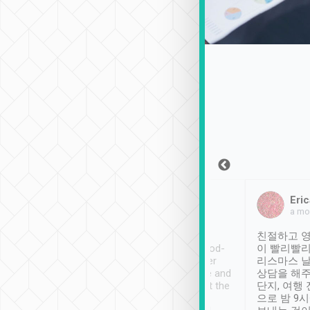
Sean Lee
Jack Ng
Eric
2018年12月30日
1個月前
a mo
ooking to Lavender
Tripool provides great
친절하고 영
- taichung.
service, vehicles in good-
이 빨리빨리
nous area with
condition and the driver
리스마스 
ny public transport.
service was awesome and
상담을 해주
er was so helpful
thoughtful. Driver went the
단지, 여행
ty ( telling us
extra mile on my last
으로 밤 9