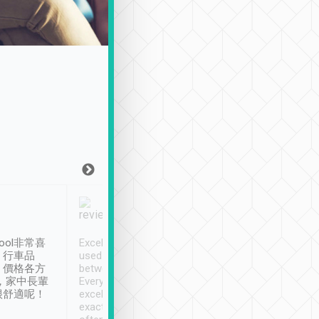
Joy Marsh
Benny Lau
1月12日
1 個月前
ool非常喜
Excellent service. We have
清境入住1晚, 由
、行車品
used Tripool to travel
清境, 都是乘坐由 Tri
、價格各方
between cities in Taiwan.
安排的車子, 接送都
，家中長輩
Every driver has been
去程司機早10分鐘到
很舒適呢！
excellent and arrives
程時遇上道路阻塞, 
exactly on time. As there is
鐘到達(可以接受),