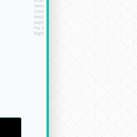
often limited English it
潔, 沒有煙味, 車
takes the difficulty out of
定
communicating the
destination details and
paying online prior to the
trip is very convenient.
Highly recommended