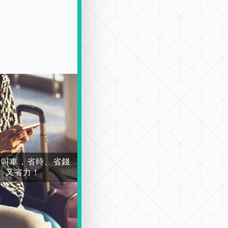
場叫車，省時、省錢
又省力！