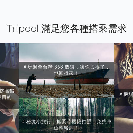
Tripool 滿足您各種搭乘需求
＃玩遍全台灣 368 鄉鎮，讓你去得了，
也回得來！
搭高鐵
＃機
達目的
＃秘境小旅行，抓緊時機搶拍照，免找車
位輕鬆到！