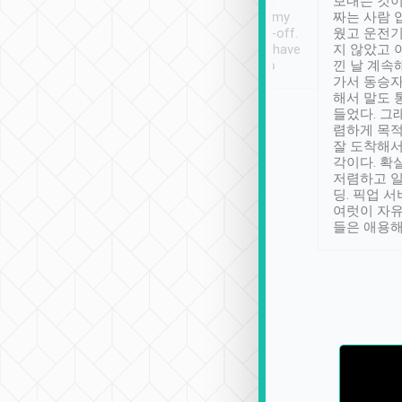
ther places of
booking to confirm if I
보내는 것이
t not known to
have safely arrived at my
짜는 사람 
 so definitely more
destination after drop-off.
웠고 운전기
se” feels). Really
Definitely something I have
지 않았고 
t. No delay in
not seen elsewhere 👍
낀 날 계속
and had a lovely
가서 동승자
up to lavender
해서 말도 
 Thank you tripool!
들었다. 그
렴하게 목
잘 도착해서
각이다. 확
저렴하고 일
딩. 픽업 
여럿이 자
들은 애용해