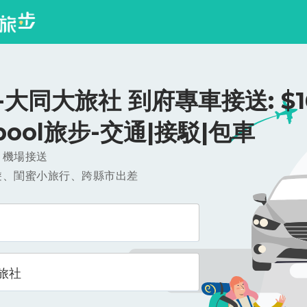
大同大旅社 到府專車接送: $16
ipool旅步-交通|接駁|包車
，機場接送
遊、閨蜜小旅行、跨縣市出差
旅社