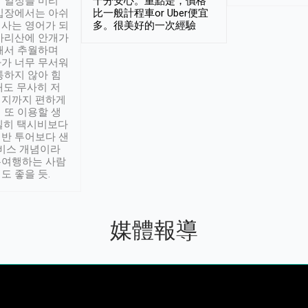
 일정을 미리
十分安心。重點是，價格
입장에서는 아쉬
比一般計程車or Uber便宜
사는 영어가 되
多。很美好的一次經驗
아리산에 안개가
해서 추월하며
가 너무 무서워
통하지 않아 힘
래도 무사히 저
적지까지 편하게
 또 이용할 생
실히 택시비보다
반 투어보다 샌
서비스 개념이라
유여행하는 사람
도 좋을 듯.
媒體報導