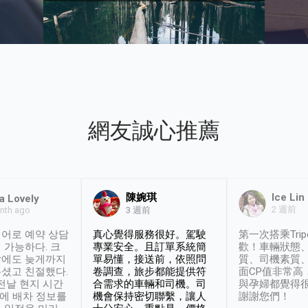
網友誠心推薦
陳婉琪
Ice Lin
a Lovely
2 週前
nth ago
3 週前
어로 예약 상담
真心覺得服務很好。駕駛
第一次搭乘Trip
 가능하다. 크
專業安全。且訂單系統簡
歡！車輛狀態
날에도 늦게까지
單易懂，接送前，依照問
質、司機素質
셨고 친절했다.
卷調查，旅步都能提供符
面CP值非常高
 전날 현지 시간
合需求的車輛和司機。司
與孕婦都覺得
시에 배차 정보를
機會保持密切聯繫，讓人
謝謝您們！