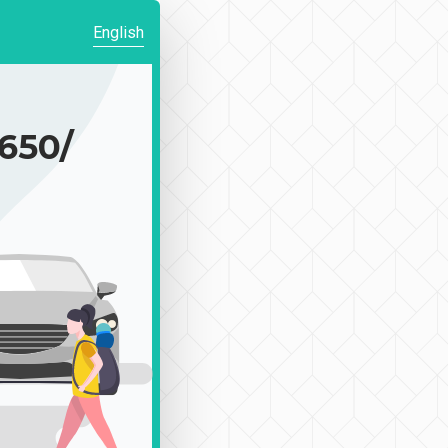
English
50/