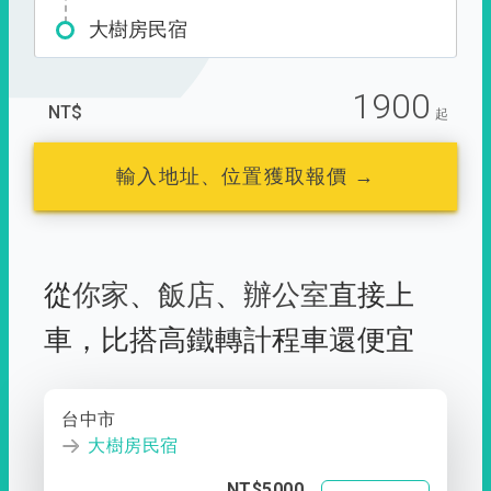
大樹房民宿
1900
NT$
起
輸入地址、位置獲取報價 →
從
你家
、
飯店
、
辦公室
直接上
車，
比搭高鐵轉計程車還便宜
台中市
大樹房民宿
NT$5000