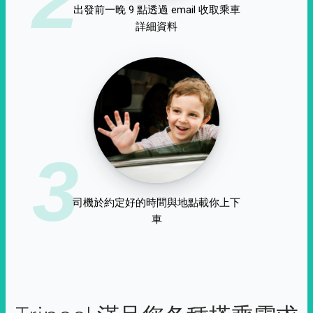
出發前一晚 9 點透過 email 收取乘車
詳細資料
3
司機於約定好的時間與地點載你上下
車