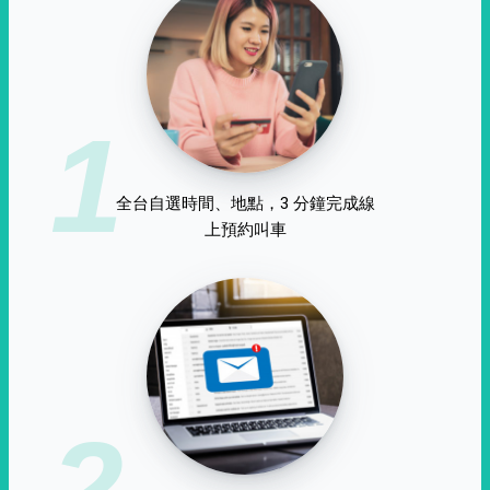
1
全台自選時間、地點，3 分鐘完成線
上預約叫車
2