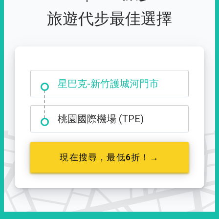
旅遊代步最佳選擇
大霸尖山登山口
星巴克-新竹護城河門市
桃園國際機場 (TPE)
現在搜尋，最低6折！→