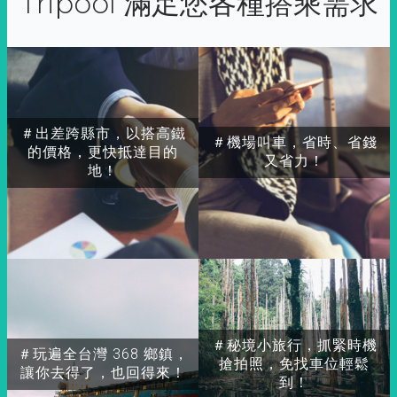
Tripool 滿足您各種搭乘需求
＃出差跨縣市，以搭高鐵
＃機場叫車，省時、省錢
的價格，更快抵達目的
又省力！
地！
＃秘境小旅行，抓緊時機
＃玩遍全台灣 368 鄉鎮，
搶拍照，免找車位輕鬆
讓你去得了，也回得來！
到！