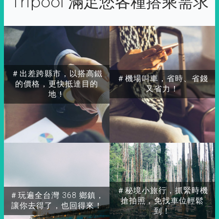
Tripool 滿足您各種搭乘需求
＃出差跨縣市，以搭高鐵
＃機場叫車，省時、省錢
的價格，更快抵達目的
又省力！
地！
＃秘境小旅行，抓緊時機
＃玩遍全台灣 368 鄉鎮，
搶拍照，免找車位輕鬆
讓你去得了，也回得來！
到！