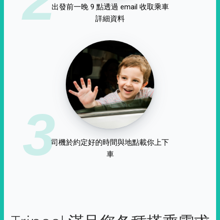
出發前一晚 9 點透過 email 收取乘車
詳細資料
3
司機於約定好的時間與地點載你上下
車