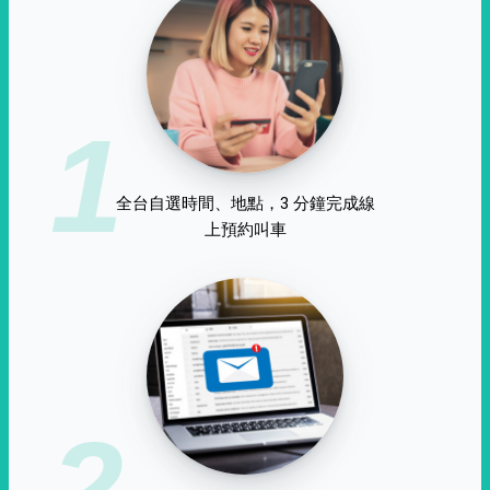
1
全台自選時間、地點，3 分鐘完成線
上預約叫車
2