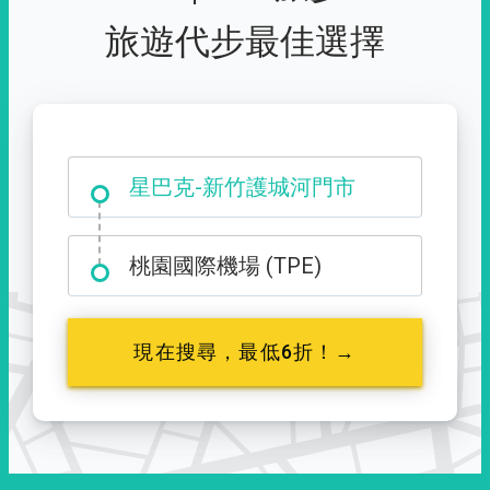
旅遊代步最佳選擇
大霸尖山登山口
星巴克-新竹護城河門市
桃園國際機場 (TPE)
現在搜尋，最低6折！→