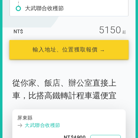
大武聯合收穫節
5150
NT$
起
輸入地址、位置獲取報價 →
從
你家
、
飯店
、
辦公室
直接上
車，
比搭高鐵轉計程車還便宜
屏東縣
大武聯合收穫節
NT$4900