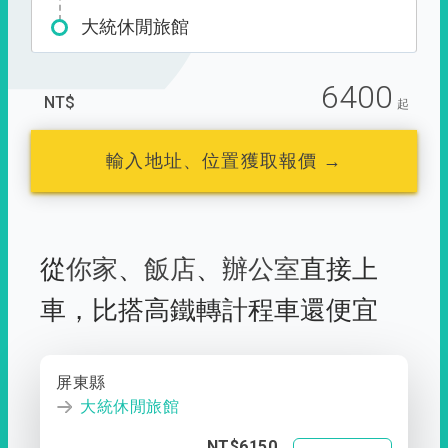
大統休閒旅館
6400
NT$
起
輸入地址、位置獲取報價 →
從
你家
、
飯店
、
辦公室
直接上
車，
比搭高鐵轉計程車還便宜
屏東縣
大統休閒旅館
NT$6150