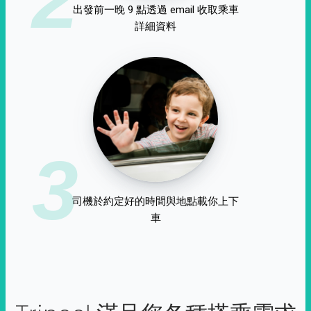
出發前一晚 9 點透過 email 收取乘車
詳細資料
3
司機於約定好的時間與地點載你上下
車