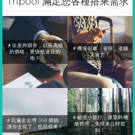
Tripool 滿足您各種搭乘需求
＃出差跨縣市，以搭高鐵
＃機場叫車，省時、省錢
的價格，更快抵達目的
又省力！
地！
＃秘境小旅行，抓緊時機
＃玩遍全台灣 368 鄉鎮，
搶拍照，免找車位輕鬆
讓你去得了，也回得來！
到！