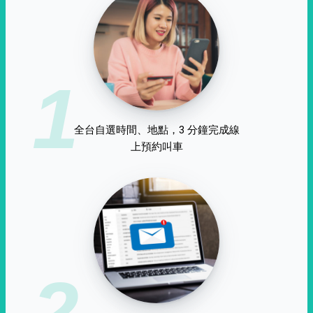
1
全台自選時間、地點，3 分鐘完成線
上預約叫車
2