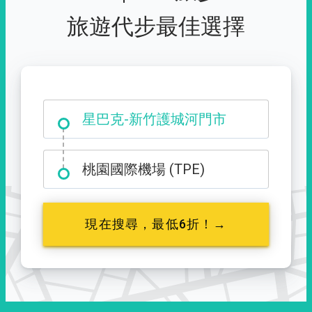
旅遊代步最佳選擇
大霸尖山登山口
星巴克-新竹護城河門市
桃園國際機場 (TPE)
現在搜尋，最低6折！→