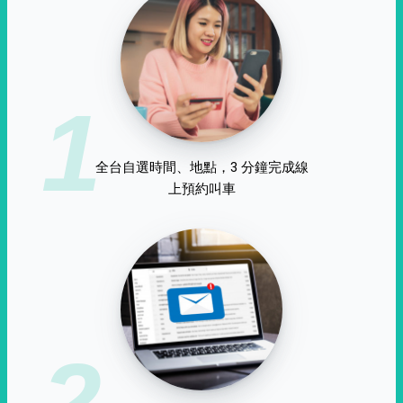
1
全台自選時間、地點，3 分鐘完成線
上預約叫車
2