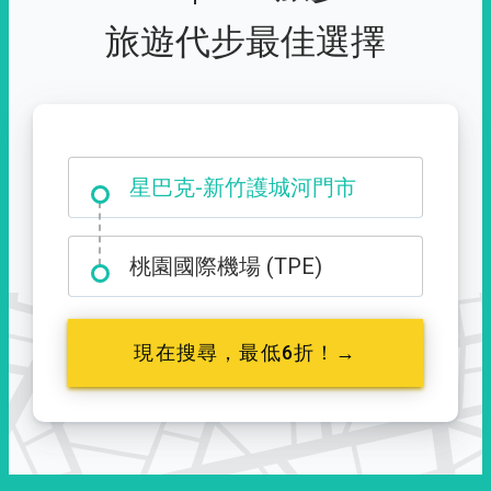
旅遊代步最佳選擇
大霸尖山登山口
桃園國際機場 (TPE)
現在搜尋，最低6折！→