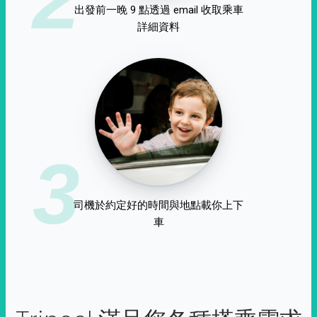
出發前一晚 9 點透過 email 收取乘車
詳細資料
3
司機於約定好的時間與地點載你上下
車