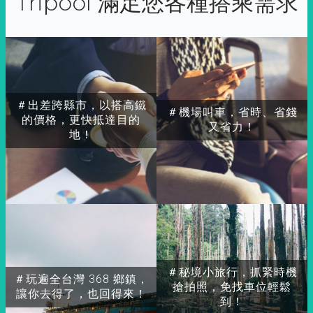
Tripool 滿足您各種搭乘需求
＃出差跨縣市，以搭高鐵
＃機場叫車，省時、省錢
的價格，更快抵達目的
又省力！
地！
＃秘境小旅行，抓緊時機
＃玩遍全台灣 368 鄉鎮，
搶拍照，免找車位輕鬆
讓你去得了，也回得來！
到！