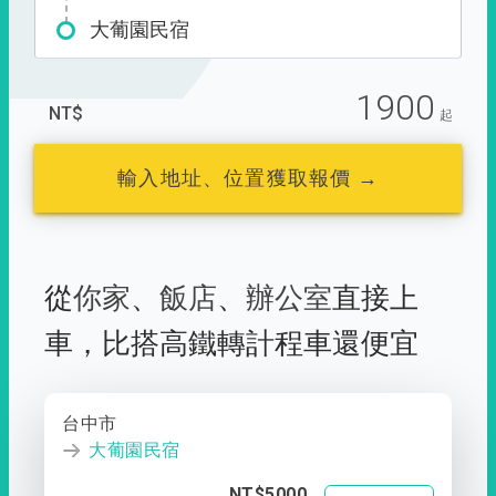
大葡園民宿
1900
NT$
起
輸入地址、位置獲取報價 →
從
你家
、
飯店
、
辦公室
直接上
車，
比搭高鐵轉計程車還便宜
台中市
大葡園民宿
NT$5000