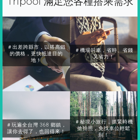
Tripool 滿足您各種搭乘需求
＃出差跨縣市，以搭高鐵
＃機場叫車，省時、省錢
的價格，更快抵達目的
又省力！
地！
＃秘境小旅行，抓緊時機
＃玩遍全台灣 368 鄉鎮，
搶拍照，免找車位輕鬆
讓你去得了，也回得來！
到！