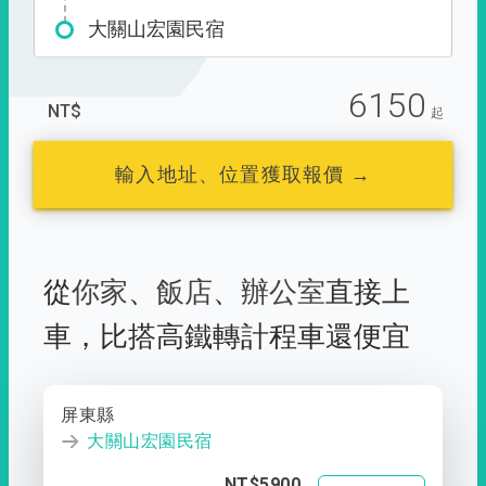
大關山宏園民宿
6150
NT$
起
輸入地址、位置獲取報價 →
從
你家
、
飯店
、
辦公室
直接上
車，
比搭高鐵轉計程車還便宜
屏東縣
大關山宏園民宿
NT$5900