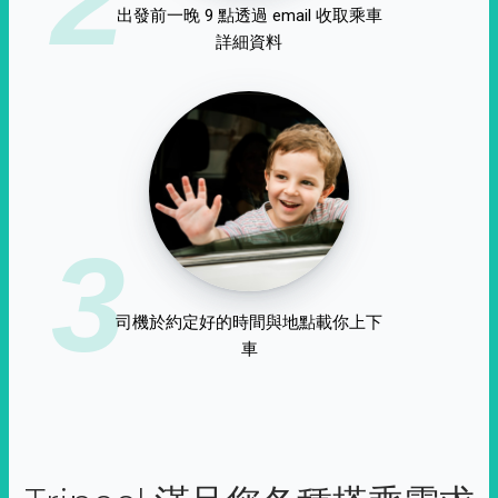
出發前一晚 9 點透過 email 收取乘車
詳細資料
3
司機於約定好的時間與地點載你上下
車