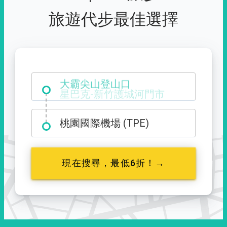
旅遊代步最佳選擇
大霸尖山登山口
桃園國際機場 (TPE)
現在搜尋，最低6折！→