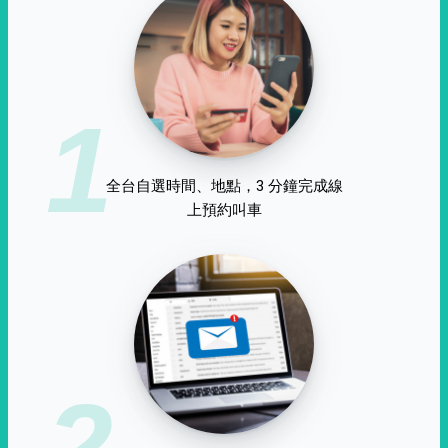
1
全台自選時間、地點，3 分鐘完成線
上預約叫車
2