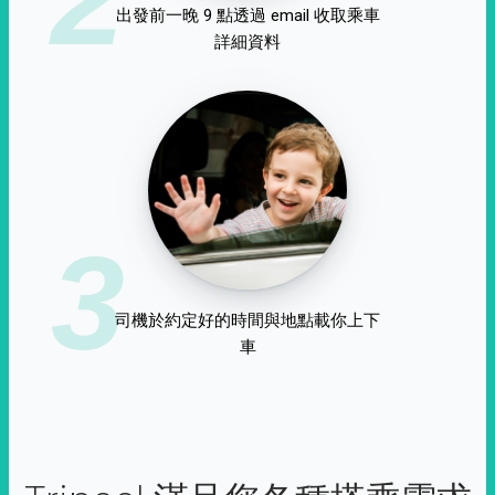
出發前一晚 9 點透過 email 收取乘車
詳細資料
3
司機於約定好的時間與地點載你上下
車