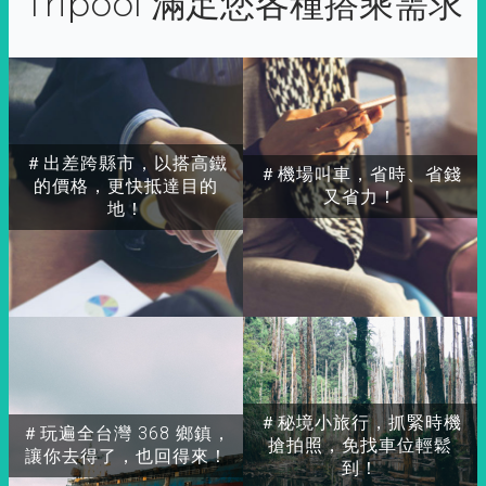
Tripool 滿足您各種搭乘需求
＃出差跨縣市，以搭高鐵
＃機場叫車，省時、省錢
的價格，更快抵達目的
又省力！
地！
＃秘境小旅行，抓緊時機
＃玩遍全台灣 368 鄉鎮，
搶拍照，免找車位輕鬆
讓你去得了，也回得來！
到！