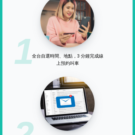
1
全台自選時間、地點，3 分鐘完成線
上預約叫車
2