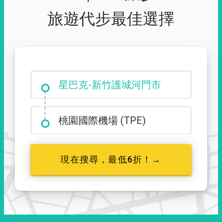
旅遊代步最佳選擇
大霸尖山登山口
星巴克-新竹護城河門市
桃園國際機場 (TPE)
現在搜尋，最低6折！→