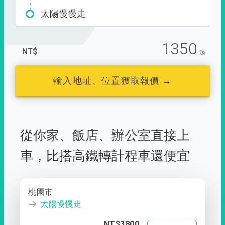
太陽慢慢走
1350
NT$
起
輸入地址、位置獲取報價 →
從
你家
、
飯店
、
辦公室
直接上
車，
比搭高鐵轉計程車還便宜
桃園市
太陽慢慢走
NT$3800