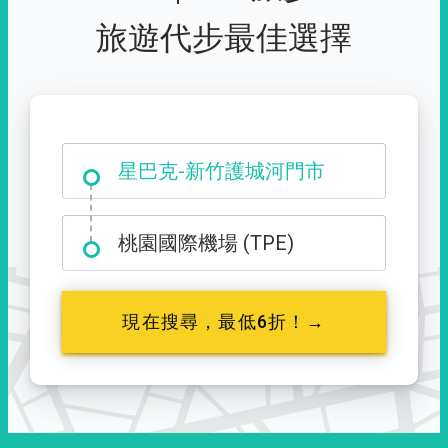
旅遊代步最佳選擇
大霸尖山登山口
星巴克-新竹護城河門市
桃園國際機場 (TPE)
現在搜尋，最低6折！→