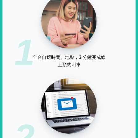
1
全台自選時間、地點，3 分鐘完成線
上預約叫車
2