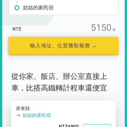
姑姑的家民宿
5150
NT$
起
輸入地址、位置獲取報價 →
從
你家
、
飯店
、
辦公室
直接上
車，
比搭高鐵轉計程車還便宜
屏東縣
姑姑的家民宿
NT$4900