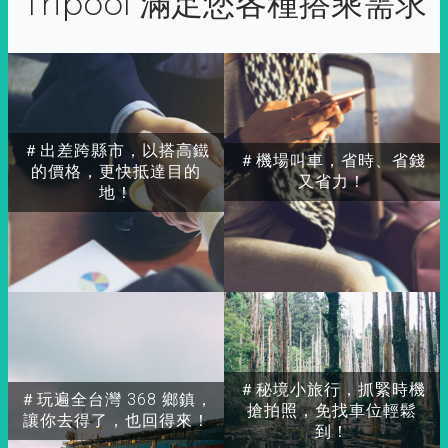
Tripool 滿足您各種搭乘需求
＃出差跨縣市，以搭高鐵
＃機場叫車，省時、省錢
的價格，更快抵達目的
又省力！
地！
＃秘境小旅行，抓緊時機
＃玩遍全台灣 368 鄉鎮，
搶拍照，免找車位輕鬆
讓你去得了，也回得來！
到！