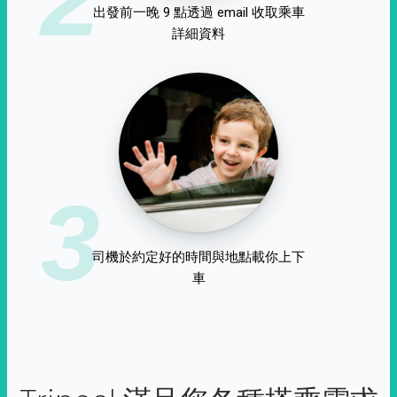
出發前一晚 9 點透過 email 收取乘車
詳細資料
3
司機於約定好的時間與地點載你上下
車