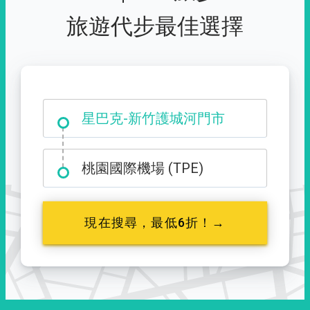
旅遊代步最佳選擇
大霸尖山登山口
星巴克-新竹護城河門市
桃園國際機場 (TPE)
現在搜尋，最低6折！→