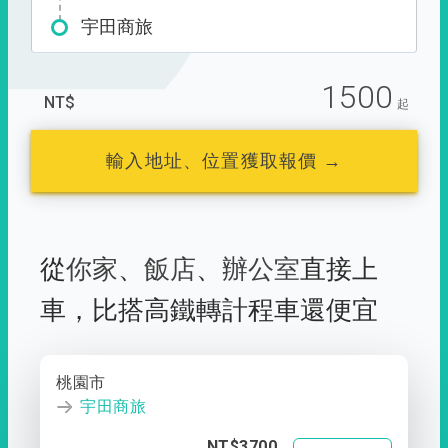
宇田商旅
1500
NT$
起
輸入地址、位置獲取報價 →
從
你家
、
飯店
、
辦公室
直接上
車，
比搭高鐵轉計程車還便宜
桃園市
宇田商旅
NT$3700