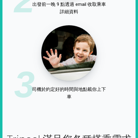
出發前一晚 9 點透過 email 收取乘車
詳細資料
3
司機於約定好的時間與地點載你上下
車