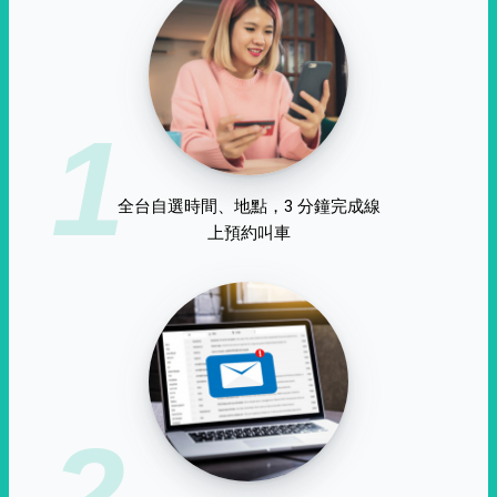
1
全台自選時間、地點，3 分鐘完成線
上預約叫車
2