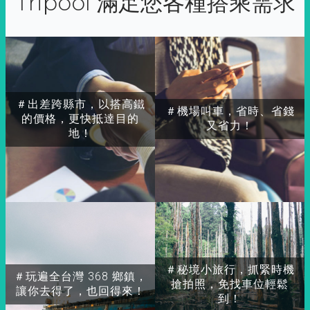
Tripool 滿足您各種搭乘需求
＃出差跨縣市，以搭高鐵
＃機場叫車，省時、省錢
的價格，更快抵達目的
又省力！
地！
＃秘境小旅行，抓緊時機
＃玩遍全台灣 368 鄉鎮，
搶拍照，免找車位輕鬆
讓你去得了，也回得來！
到！