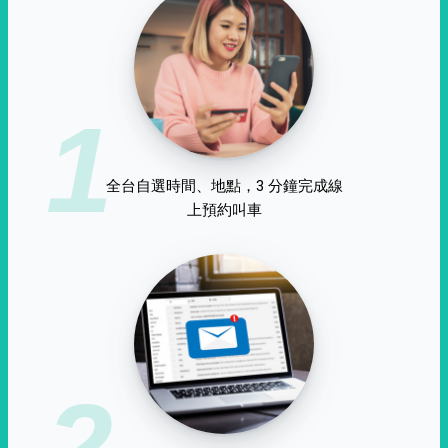
1
全台自選時間、地點，3 分鐘完成線
上預約叫車
2