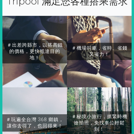
Tripool 滿足您各種搭乘需求
＃出差跨縣市，以搭高鐵
＃機場叫車，省時、省錢
的價格，更快抵達目的
又省力！
地！
＃秘境小旅行，抓緊時機
＃玩遍全台灣 368 鄉鎮，
搶拍照，免找車位輕鬆
讓你去得了，也回得來！
到！