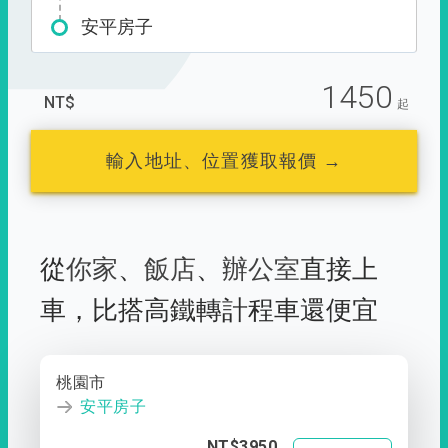
安平房子
1450
NT$
起
輸入地址、位置獲取報價 →
從
你家
、
飯店
、
辦公室
直接上
車，
比搭高鐵轉計程車還便宜
桃園市
安平房子
NT$3950