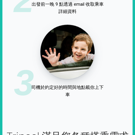
出發前一晚 9 點透過 email 收取乘車
詳細資料
3
司機於約定好的時間與地點載你上下
車