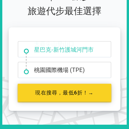
旅遊代步最佳選擇
大霸尖山登山口
桃園國際機場 (TPE)
現在搜尋，最低6折！→