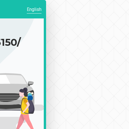
English
50/