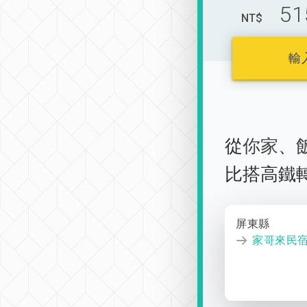
51
NT$
輸
從
你家
、
比搭高鐵
屏東縣
家哥來民