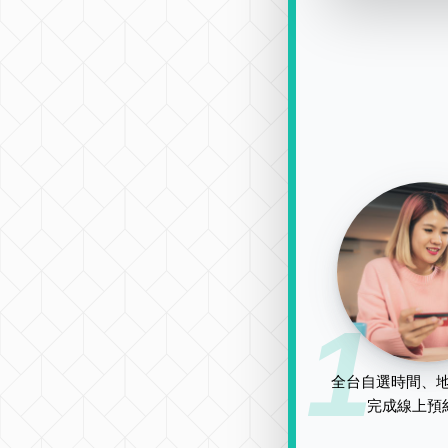
1
全台自選時間、地
完成線上預