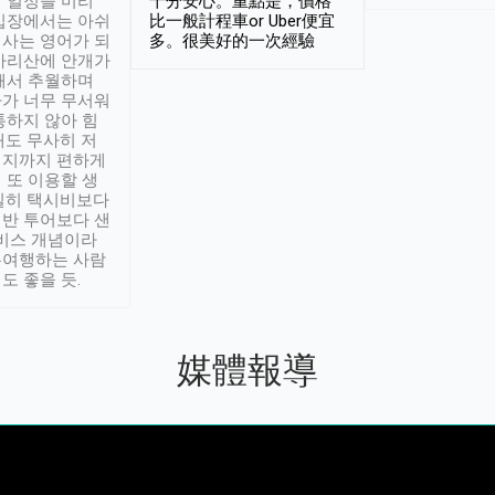
 일정을 미리
十分安心。重點是，價格
입장에서는 아쉬
比一般計程車or Uber便宜
사는 영어가 되
多。很美好的一次經驗
아리산에 안개가
해서 추월하며
가 너무 무서워
통하지 않아 힘
래도 무사히 저
적지까지 편하게
 또 이용할 생
실히 택시비보다
반 투어보다 샌
서비스 개념이라
유여행하는 사람
도 좋을 듯.
媒體報導