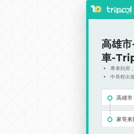
高雄市-
車-Tr
專車到府
中長程出
高雄市
家哥來