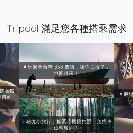
Tripool 滿足您各種搭乘需求
＃玩遍全台灣 368 鄉鎮，讓你去得了，
也回得來！
搭高鐵
＃機
達目的
＃秘境小旅行，抓緊時機搶拍照，免找車
位輕鬆到！