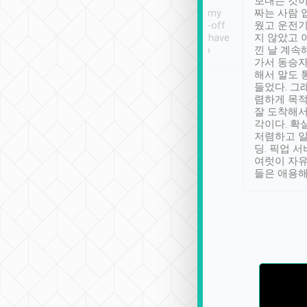
ther places of
booking to confirm if I
보내는 것이
t not known to
have safely arrived at my
짜는 사람 
 so definitely more
destination after drop-off.
웠고 운전기
se” feels). Really
Definitely something I have
지 않았고 
t. No delay in
not seen elsewhere 👍
낀 날 계속
and had a lovely
가서 동승자
up to lavender
해서 말도 
 Thank you tripool!
들었다. 그
렴하게 목
잘 도착해서
각이다. 확
저렴하고 일
딩. 픽업 
여럿이 자
들은 애용해