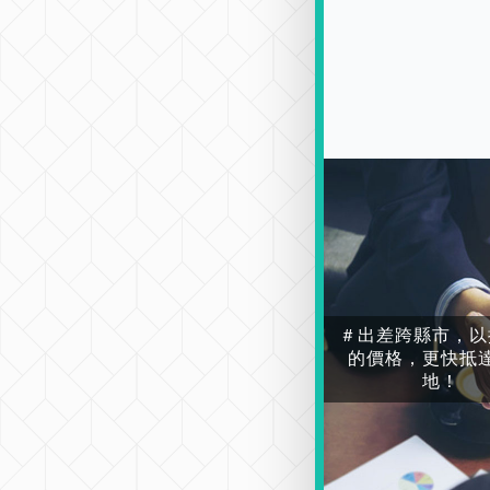
＃出差跨縣市，以
的價格，更快抵
地！