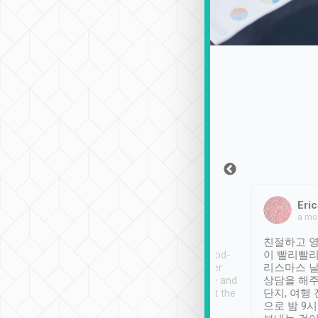
Sean Lee
Jack Ng
Eric
2018年12月30日
1個月前
a mo
ooking to Lavender
Tripool provides great
친절하고 영
- taichung.
service, vehicles in good-
이 빨리빨리
nous area with
condition and the driver
리스마스 
ny public transport.
service was awesome and
상담을 해주
er was so helpful
thoughtful. Driver went the
단지, 여행
ty ( telling us
extra mile on my last
으로 밤 9