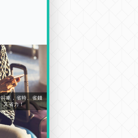
場叫車，省時、省錢
又省力！