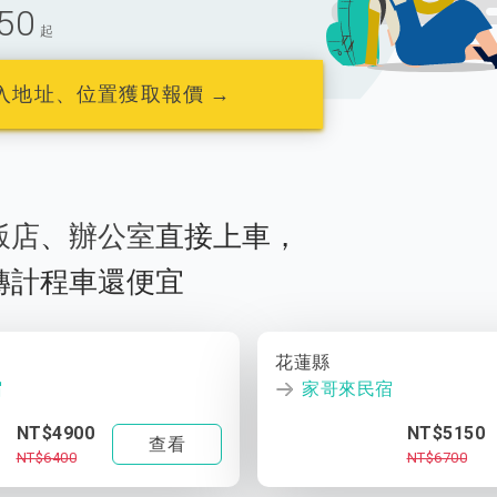
50
起
入地址、位置獲取報價 →
飯店
、
辦公室
直接上車，
轉計程車還便宜
花蓮縣
宿
家哥來民宿
NT$4900
NT$5150
查看
NT$6400
NT$6700