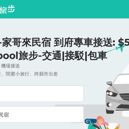
家哥來民宿 到府專車接送: $51
ipool旅步-交通|接駁|包車
，機場接送
遊、閨蜜小旅行、跨縣市出差
民宿