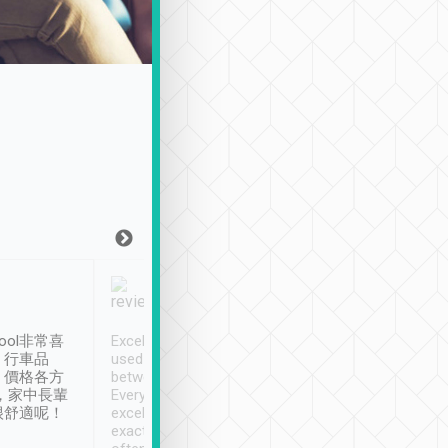
Joy Marsh
Benny Lau
1月12日
1 個月前
ool非常喜
Excellent service. We have
清境入住1晚, 由
、行車品
used Tripool to travel
清境, 都是乘坐由 Tri
、價格各方
between cities in Taiwan.
安排的車子, 接送都
，家中長輩
Every driver has been
去程司機早10分鐘到
很舒適呢！
excellent and arrives
程時遇上道路阻塞, 
exactly on time. As there is
鐘到達(可以接受),