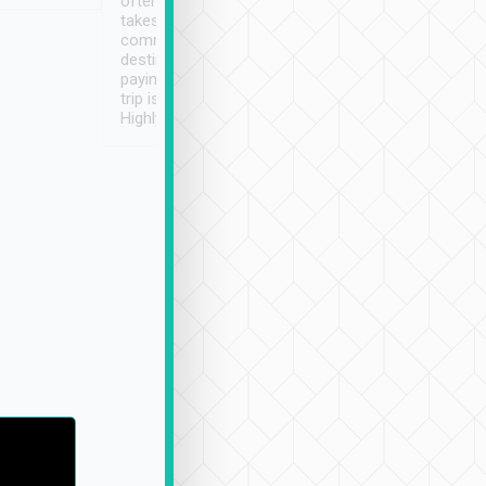
often limited English it
潔, 沒有煙味, 車
takes the difficulty out of
定
communicating the
destination details and
paying online prior to the
trip is very convenient.
Highly recommended