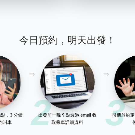
今日預約，明天出發！
2
3
點，3 分鐘
出發前一晚 9 點透過 email 收
司機於約定
約叫車
取乘車詳細資料