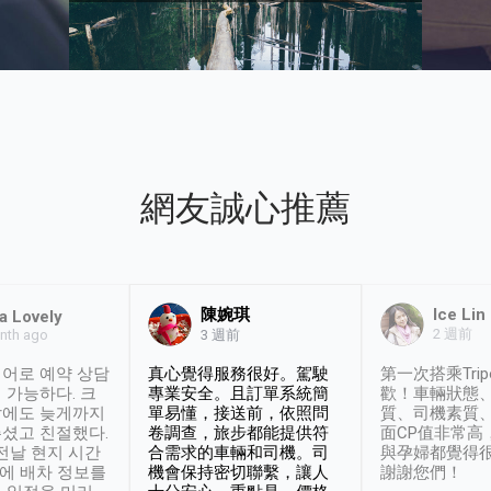
網友誠心推薦
陳婉琪
Ice Lin
a Lovely
2 週前
nth ago
3 週前
어로 예약 상담
真心覺得服務很好。駕駛
第一次搭乘Trip
 가능하다. 크
專業安全。且訂單系統簡
歡！車輛狀態
날에도 늦게까지
單易懂，接送前，依照問
質、司機素質
셨고 친절했다.
卷調查，旅步都能提供符
面CP值非常高
 전날 현지 시간
合需求的車輛和司機。司
與孕婦都覺得
시에 배차 정보를
機會保持密切聯繫，讓人
謝謝您們！