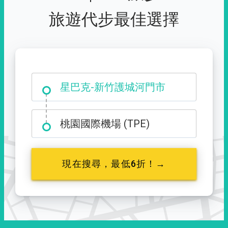
旅遊代步最佳選擇
大霸尖山登山口
星巴克-新竹護城河門市
桃園國際機場 (TPE)
現在搜尋，最低6折！→