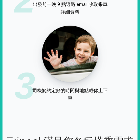
出發前一晚 9 點透過 email 收取乘車
詳細資料
3
司機於約定好的時間與地點載你上下
車