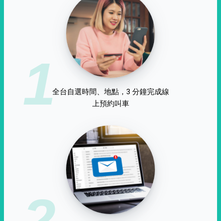
1
全台自選時間、地點，3 分鐘完成線
上預約叫車
2