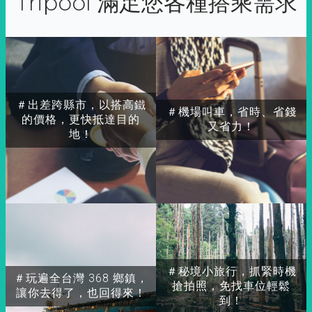
Tripool 滿足您各種搭乘需求
＃出差跨縣市，以搭高鐵
＃機場叫車，省時、省錢
的價格，更快抵達目的
又省力！
地！
＃秘境小旅行，抓緊時機
＃玩遍全台灣 368 鄉鎮，
搶拍照，免找車位輕鬆
讓你去得了，也回得來！
到！