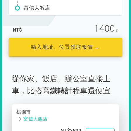
富信大飯店
1400
NT$
起
輸入地址、位置獲取報價 →
從
你家
、
飯店
、
辦公室
直接上
車，
比搭高鐵轉計程車還便宜
桃園市
富信大飯店
NT$3800