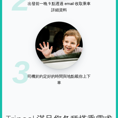
出發前一晚 9 點透過 email 收取乘車
詳細資料
3
司機於約定好的時間與地點載你上下
車