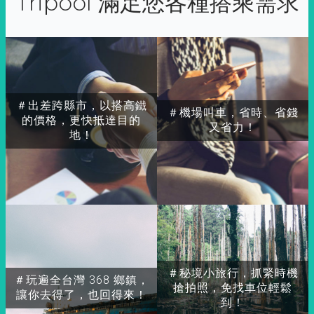
Tripool 滿足您各種搭乘需求
＃出差跨縣市，以搭高鐵
＃機場叫車，省時、省錢
的價格，更快抵達目的
又省力！
地！
＃秘境小旅行，抓緊時機
＃玩遍全台灣 368 鄉鎮，
搶拍照，免找車位輕鬆
讓你去得了，也回得來！
到！