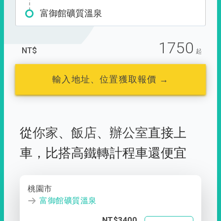
富御館礦質溫泉
1750
NT$
起
輸入地址、位置獲取報價 →
從
你家
、
飯店
、
辦公室
直接上
車，
比搭高鐵轉計程車還便宜
桃園市
富御館礦質溫泉
NT$3400