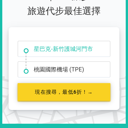
旅遊代步最佳選擇
大霸尖山登山口
星巴克-新竹護城河門市
桃園國際機場 (TPE)
現在搜尋，最低6折！→