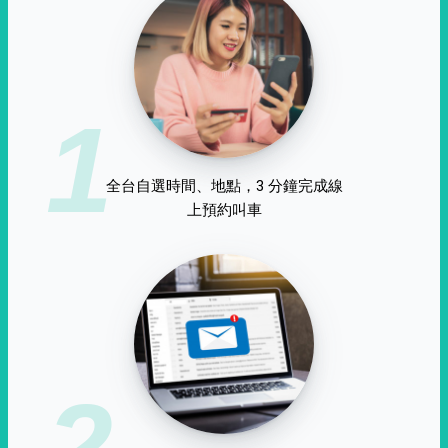
1
全台自選時間、地點，3 分鐘完成線
上預約叫車
2