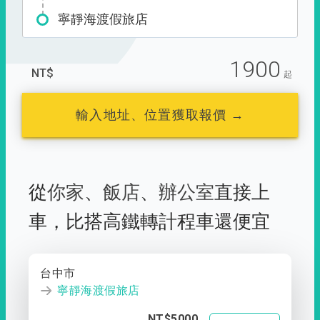
寧靜海渡假旅店
1900
NT$
起
輸入地址、位置獲取報價 →
從
你家
、
飯店
、
辦公室
直接上
車，
比搭高鐵轉計程車還便宜
台中市
寧靜海渡假旅店
NT$5000