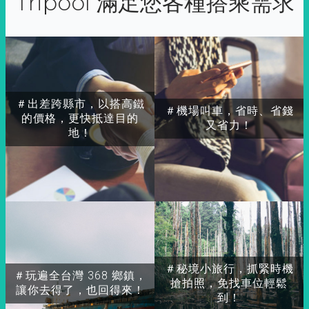
Tripool 滿足您各種搭乘需求
＃出差跨縣市，以搭高鐵
＃機場叫車，省時、省錢
的價格，更快抵達目的
又省力！
地！
＃秘境小旅行，抓緊時機
＃玩遍全台灣 368 鄉鎮，
搶拍照，免找車位輕鬆
讓你去得了，也回得來！
到！