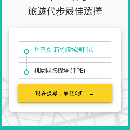
旅遊代步最佳選擇
大霸尖山登山口
星巴克-新竹護城河門市
桃園國際機場 (TPE)
現在搜尋，最低6折！→