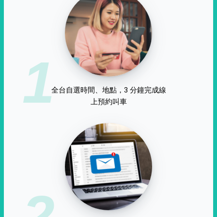
1
全台自選時間、地點，3 分鐘完成線
上預約叫車
2