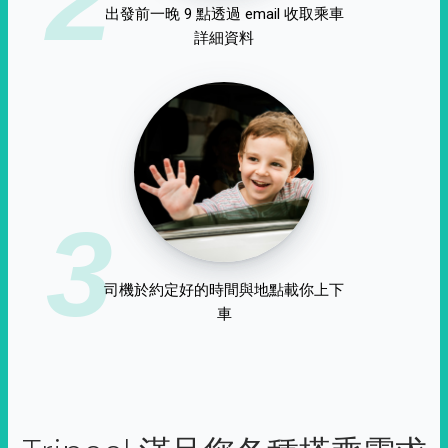
出發前一晚 9 點透過 email 收取乘車
詳細資料
3
司機於約定好的時間與地點載你上下
車