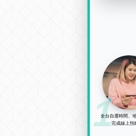
1
全台自選時間、地
完成線上預