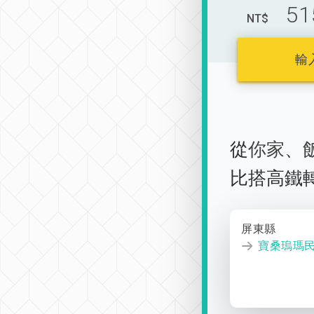
51
NT$
輸
從
你家
、
比搭高鐵
屏東縣
寶桑瑦瑪