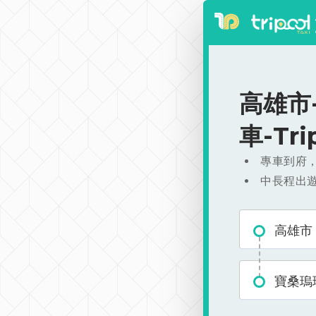
高雄市-
車-Tr
專車到府
中長程出
高雄市
寶桑瑦