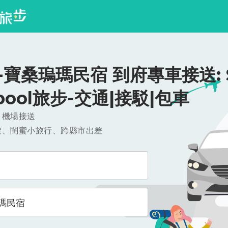
寶桑瑦瑪民宿 到府專車接送: $5
ipool旅步-交通|接駁|包車
，機場接送
遊、閨蜜小旅行、跨縣市出差
瑪民宿