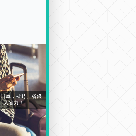
場叫車，省時、省錢
又省力！