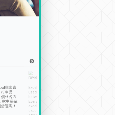
Joy Marsh
Benny Lau
1月12日
1 個月前
ool非常喜
Excellent service. We have
清境入住1晚, 由
、行車品
used Tripool to travel
清境, 都是乘坐由 Tri
、價格各方
between cities in Taiwan.
安排的車子, 接送都
，家中長輩
Every driver has been
去程司機早10分鐘到
很舒適呢！
excellent and arrives
程時遇上道路阻塞, 
exactly on time. As there is
鐘到達(可以接受),