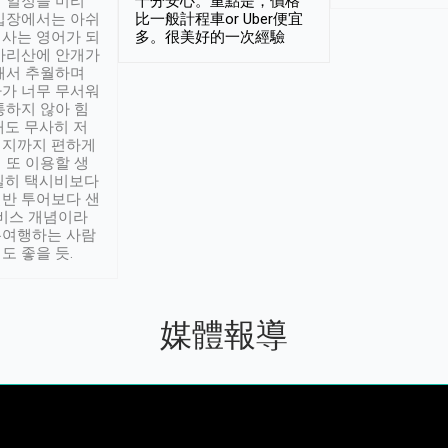
 일정을 미리
十分安心。重點是，價格
입장에서는 아쉬
比一般計程車or Uber便宜
사는 영어가 되
多。很美好的一次經驗
아리산에 안개가
해서 추월하며
가 너무 무서워
통하지 않아 힘
래도 무사히 저
적지까지 편하게
 또 이용할 생
실히 택시비보다
반 투어보다 샌
서비스 개념이라
유여행하는 사람
도 좋을 듯.
媒體報導