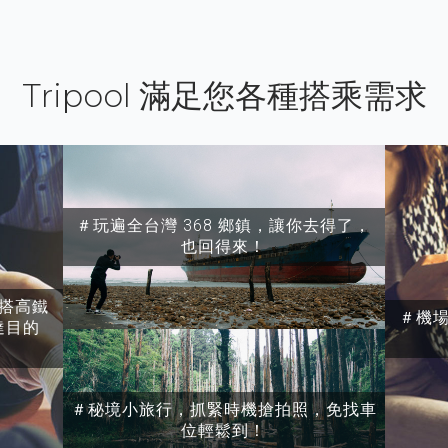
Tripool 滿足您各種搭乘需求
＃玩遍全台灣 368 鄉鎮，讓你去得了，
也回得來！
搭高鐵
＃機
達目的
＃秘境小旅行，抓緊時機搶拍照，免找車
位輕鬆到！