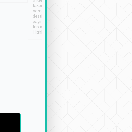
often limited English it
潔, 沒有煙味, 車
takes the difficulty out of
定
communicating the
destination details and
paying online prior to the
trip is very convenient.
Highly recommended