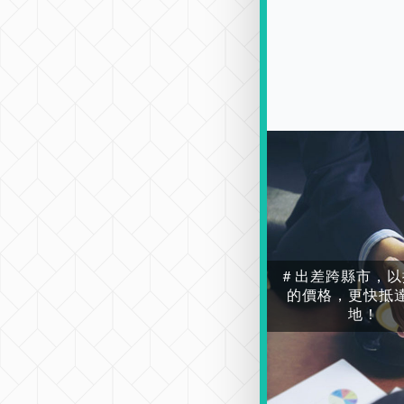
＃出差跨縣市，以
的價格，更快抵
地！