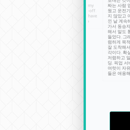
ther places of
booking to confirm if I
보내는 것이
t not known to
have safely arrived at my
짜는 사람 
 so definitely more
destination after drop-off.
웠고 운전기
se” feels). Really
Definitely something I have
지 않았고 
t. No delay in
not seen elsewhere 👍
낀 날 계속
and had a lovely
가서 동승자
up to lavender
해서 말도 
 Thank you tripool!
들었다. 그
렴하게 목
잘 도착해서
각이다. 확
저렴하고 일
딩. 픽업 
여럿이 자
들은 애용해