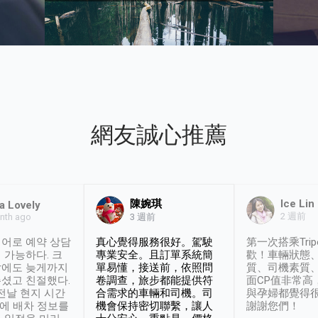
網友誠心推薦
陳婉琪
Ice Lin
a Lovely
2 週前
nth ago
3 週前
어로 예약 상담
真心覺得服務很好。駕駛
第一次搭乘Trip
 가능하다. 크
專業安全。且訂單系統簡
歡！車輛狀態
날에도 늦게까지
單易懂，接送前，依照問
質、司機素質
셨고 친절했다.
卷調查，旅步都能提供符
面CP值非常高
 전날 현지 시간
合需求的車輛和司機。司
與孕婦都覺得
시에 배차 정보를
機會保持密切聯繫，讓人
謝謝您們！