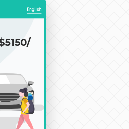
English
150/