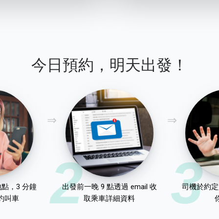
今日預約，明天出發！
2
3
點，3 分鐘
出發前一晚 9 點透過 email 收
司機於約定
約叫車
取乘車詳細資料