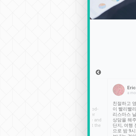
Sean Lee
Jack Ng
Eric
2018年12月30日
1個月前
a mo
ooking to Lavender
Tripool provides great
친절하고 영
- taichung.
service, vehicles in good-
이 빨리빨리
nous area with
condition and the driver
리스마스 
ny public transport.
service was awesome and
상담을 해주
er was so helpful
thoughtful. Driver went the
단지, 여행
ty ( telling us
extra mile on my last
으로 밤 9