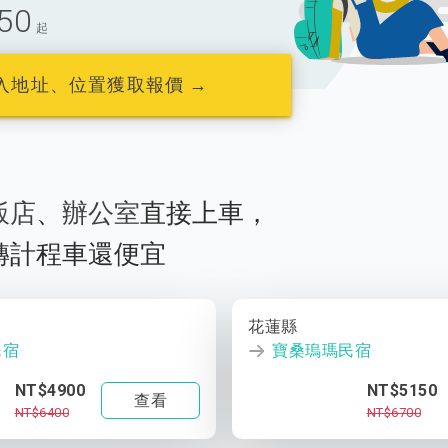
50
起
入地址、位置獲取報價 →
飯店
、
辦公室
直接上車，
轉計程車還便宜
花蓮縣
民宿
寶桑瑦瑪民宿
NT$4900
NT$5150
查看
NT$6400
NT$6700