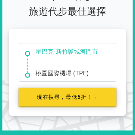
旅遊代步最佳選擇
大霸尖山登山口
星巴克-新竹護城河門市
桃園國際機場 (TPE)
現在搜尋，最低6折！→