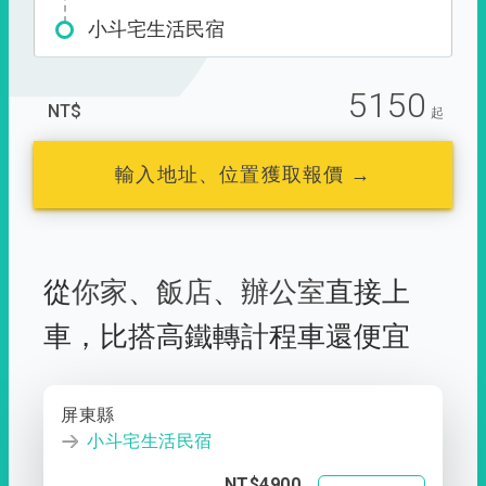
小斗宅生活民宿
5150
NT$
起
輸入地址、位置獲取報價 →
從
你家
、
飯店
、
辦公室
直接上
車，
比搭高鐵轉計程車還便宜
屏東縣
小斗宅生活民宿
NT$4900