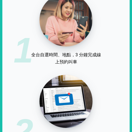
1
全台自選時間、地點，3 分鐘完成線
上預約叫車
2