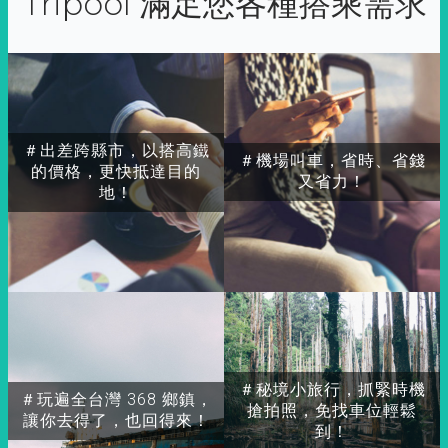
Tripool 滿足您各種搭乘需求
＃出差跨縣市，以搭高鐵
＃機場叫車，省時、省錢
的價格，更快抵達目的
又省力！
地！
＃秘境小旅行，抓緊時機
＃玩遍全台灣 368 鄉鎮，
搶拍照，免找車位輕鬆
讓你去得了，也回得來！
到！