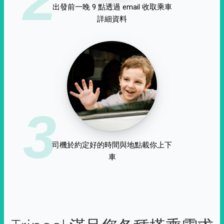
出發前一晚 9 點透過 email 收取乘車
詳細資料
3
司機於約定好的時間與地點載你上下
車