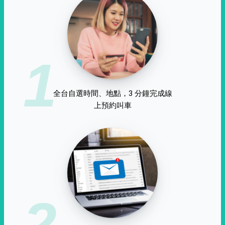
1
全台自選時間、地點，3 分鐘完成線
上預約叫車
2