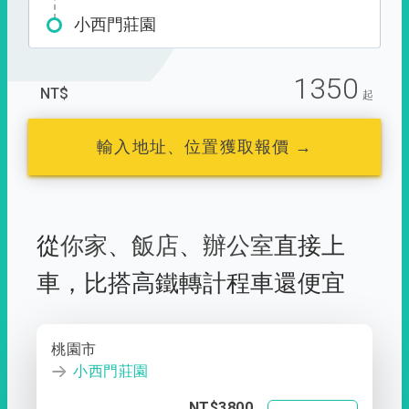
小西門莊園
1350
NT$
起
輸入地址、位置獲取報價 →
從
你家
、
飯店
、
辦公室
直接上
車，
比搭高鐵轉計程車還便宜
桃園市
小西門莊園
NT$3800