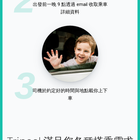
出發前一晚 9 點透過 email 收取乘車
詳細資料
3
司機於約定好的時間與地點載你上下
車