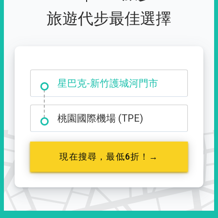
旅遊代步最佳選擇
大霸尖山登山口
星巴克-新竹護城河門市
桃園國際機場 (TPE)
現在搜尋，最低6折！→