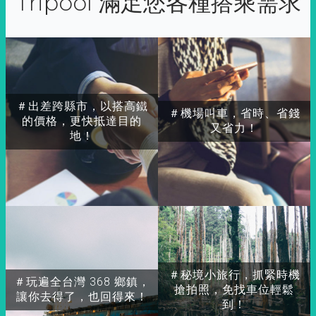
Tripool 滿足您各種搭乘需求
＃出差跨縣市，以搭高鐵
＃機場叫車，省時、省錢
的價格，更快抵達目的
又省力！
地！
＃秘境小旅行，抓緊時機
＃玩遍全台灣 368 鄉鎮，
搶拍照，免找車位輕鬆
讓你去得了，也回得來！
到！