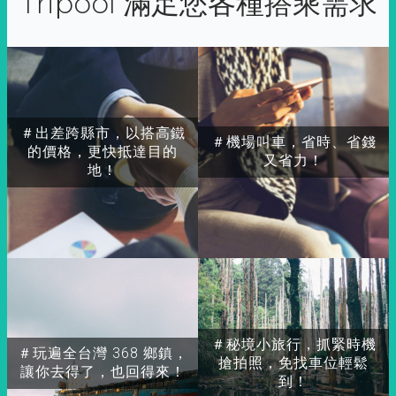
Tripool 滿足您各種搭乘需求
＃出差跨縣市，以搭高鐵
＃機場叫車，省時、省錢
的價格，更快抵達目的
又省力！
地！
＃秘境小旅行，抓緊時機
＃玩遍全台灣 368 鄉鎮，
搶拍照，免找車位輕鬆
讓你去得了，也回得來！
到！