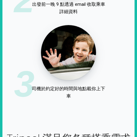
出發前一晚 9 點透過 email 收取乘車
詳細資料
3
司機於約定好的時間與地點載你上下
車