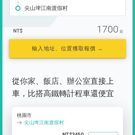
尖山埤江南渡假村
1700
NT$
起
輸入地址、位置獲取報價 →
從
你家
、
飯店
、
辦公室
直接上
車，
比搭高鐵轉計程車還便宜
桃園市
尖山埤江南渡假村
NT$3450