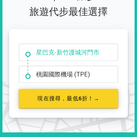
旅遊代步最佳選擇
大霸尖山登山口
星巴克-新竹護城河門市
桃園國際機場 (TPE)
現在搜尋，最低6折！→