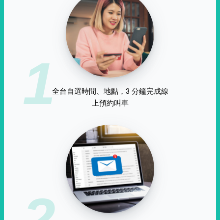
1
全台自選時間、地點，3 分鐘完成線
上預約叫車
2