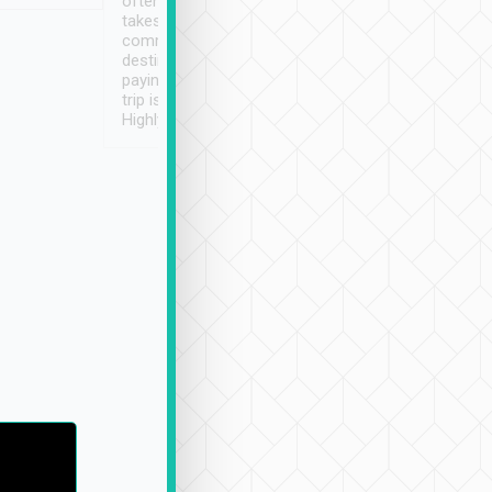
often limited English it
潔, 沒有煙味, 車
takes the difficulty out of
定
communicating the
destination details and
paying online prior to the
trip is very convenient.
Highly recommended