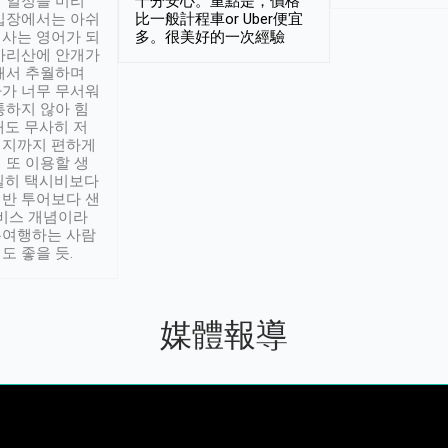
 일정을 미리
十分安心。重點是，價格
입장에서는 아쉬
比一般計程車or Uber便宜
사는 영어가 되
多。很美好的一次經驗
아리산에 안개가
해서 추월하며
가 너무 무서워
통하지 않아 힘
래도 무사히 저
적지까지 편하게
 또 이용할 생
실히 택시비보다
반 투어보다 샌
서비스 개념이라
유여행하는 사람
도 좋을 듯.
媒體報導