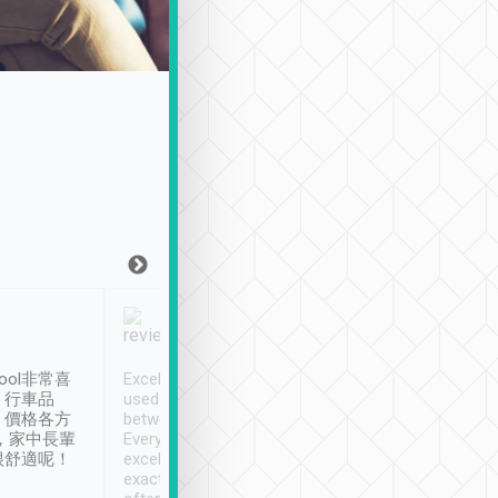
Joy Marsh
Benny Lau
1月12日
1 個月前
ool非常喜
Excellent service. We have
清境入住1晚, 由
、行車品
used Tripool to travel
清境, 都是乘坐由 Tri
、價格各方
between cities in Taiwan.
安排的車子, 接送都
，家中長輩
Every driver has been
去程司機早10分鐘到
很舒適呢！
excellent and arrives
程時遇上道路阻塞, 
exactly on time. As there is
鐘到達(可以接受),