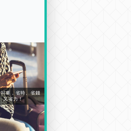
場叫車，省時、省錢
又省力！