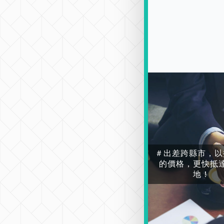
＃出差跨縣市，以
的價格，更快抵
地！