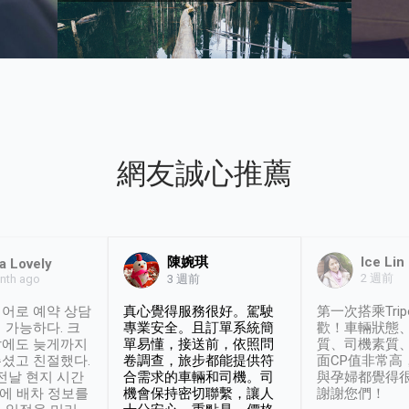
網友誠心推薦
陳婉琪
Ice Lin
a Lovely
2 週前
nth ago
3 週前
어로 예약 상담
真心覺得服務很好。駕駛
第一次搭乘Trip
 가능하다. 크
專業安全。且訂單系統簡
歡！車輛狀態
날에도 늦게까지
單易懂，接送前，依照問
質、司機素質
셨고 친절했다.
卷調查，旅步都能提供符
面CP值非常高
 전날 현지 시간
合需求的車輛和司機。司
與孕婦都覺得
시에 배차 정보를
機會保持密切聯繫，讓人
謝謝您們！