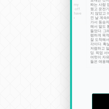
ther places of
booking to confirm if I
보내는 것이
t not known to
have safely arrived at my
짜는 사람 
 so definitely more
destination after drop-off.
웠고 운전기
se” feels). Really
Definitely something I have
지 않았고 
t. No delay in
not seen elsewhere 👍
낀 날 계속
and had a lovely
가서 동승자
up to lavender
해서 말도 
 Thank you tripool!
들었다. 그
렴하게 목
잘 도착해서
각이다. 확
저렴하고 일
딩. 픽업 
여럿이 자
들은 애용해