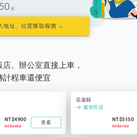
50
起
入地址、位置獲取報價 →
飯店
、
辦公室
直接上車，
轉計程車還便宜
花蓮縣
履舍民宿
NT$4900
NT$5150
查看
NT$6400
NT$6700