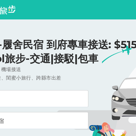
履舍民宿 到府專車接送: $515
ool旅步-交通|接駁|包車
，機場接送
遊、閨蜜小旅行、跨縣市出差
宿