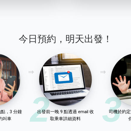
今日預約，明天出發！
2
3
點，3 分鐘
出發前一晚 9 點透過 email 收
司機於約定
約叫車
取乘車詳細資料