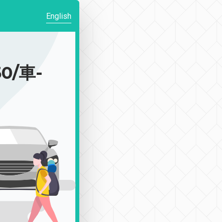
English
0/車-