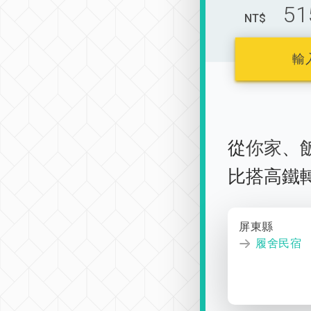
51
NT$
輸
從
你家
、
比搭高鐵
屏東縣
履舍民宿