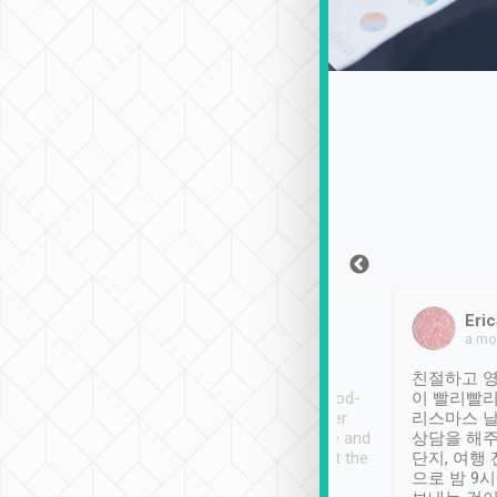
Sean Lee
Jack Ng
Eric
2018年12月30日
1個月前
a mo
ooking to Lavender
Tripool provides great
친절하고 영
- taichung.
service, vehicles in good-
이 빨리빨리
nous area with
condition and the driver
리스마스 
ny public transport.
service was awesome and
상담을 해주
er was so helpful
thoughtful. Driver went the
단지, 여행
ty ( telling us
extra mile on my last
으로 밤 9