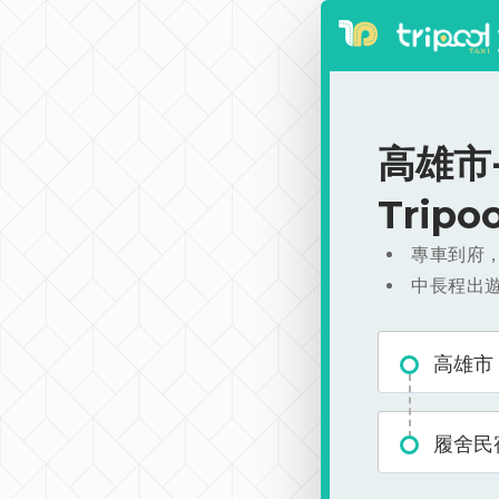
高雄市-
Trip
專車到府
中長程出
高雄市
履舍民