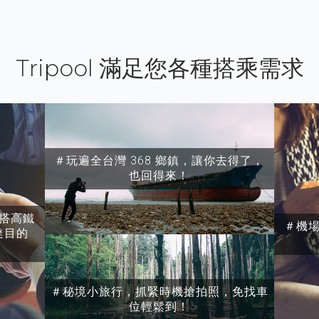
Tripool 滿足您各種搭乘需求
＃玩遍全台灣 368 鄉鎮，讓你去得了，
也回得來！
搭高鐵
＃機
達目的
＃秘境小旅行，抓緊時機搶拍照，免找車
位輕鬆到！