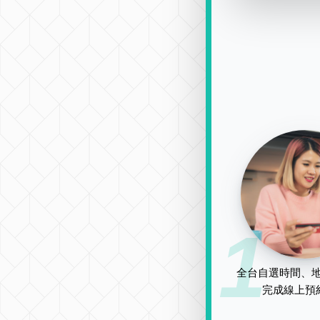
1
全台自選時間、地
完成線上預