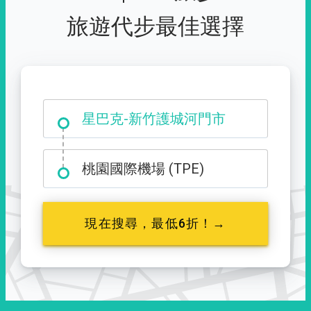
旅遊代步最佳選擇
大霸尖山登山口
星巴克-新竹護城河門市
桃園國際機場 (TPE)
現在搜尋，最低6折！→