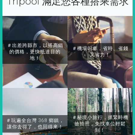
Tripool 滿足您各種搭乘需求
＃出差跨縣市，以搭高鐵
＃機場叫車，省時、省錢
的價格，更快抵達目的
又省力！
地！
＃秘境小旅行，抓緊時機
＃玩遍全台灣 368 鄉鎮，
搶拍照，免找車位輕鬆
讓你去得了，也回得來！
到！