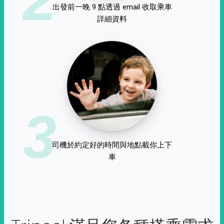
出發前一晚 9 點透過 email 收取乘車
詳細資料
3
司機於約定好的時間與地點載你上下
車