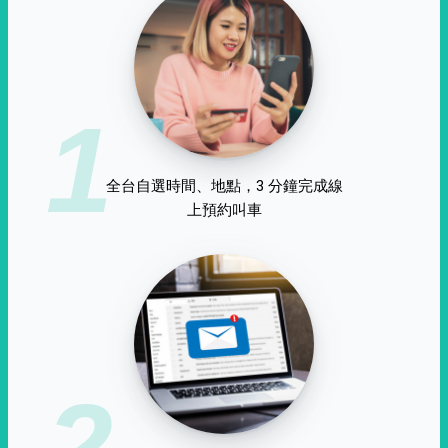
1
全台自選時間、地點，3 分鐘完成線
上預約叫車
2