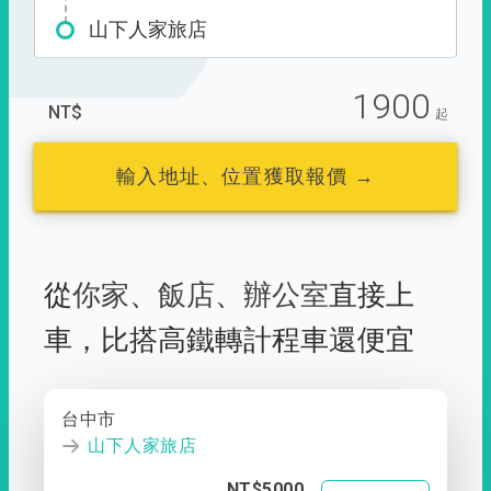
山下人家旅店
1900
NT$
起
輸入地址、位置獲取報價 →
從
你家
、
飯店
、
辦公室
直接上
車，
比搭高鐵轉計程車還便宜
台中市
山下人家旅店
NT$5000