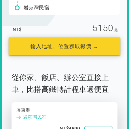
岩莎灣民宿
5150
NT$
起
輸入地址、位置獲取報價 →
從
你家
、
飯店
、
辦公室
直接上
車，
比搭高鐵轉計程車還便宜
屏東縣
岩莎灣民宿
NT$4900