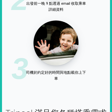
出發前一晚 9 點透過 email 收取乘車
詳細資料
3
司機於約定好的時間與地點載你上下
車