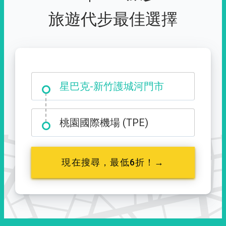
旅遊代步最佳選擇
大霸尖山登山口
星巴克-新竹護城河門市
桃園國際機場 (TPE)
現在搜尋，最低6折！→