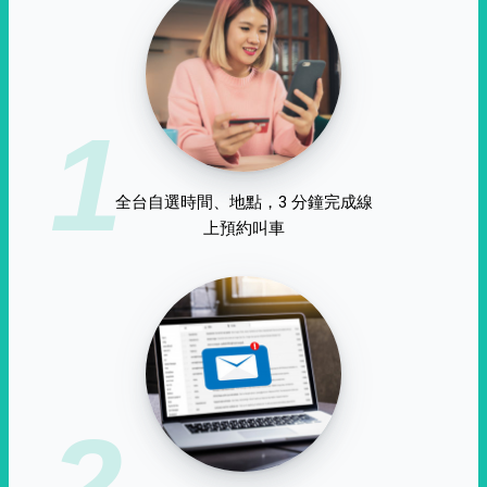
1
全台自選時間、地點，3 分鐘完成線
上預約叫車
2