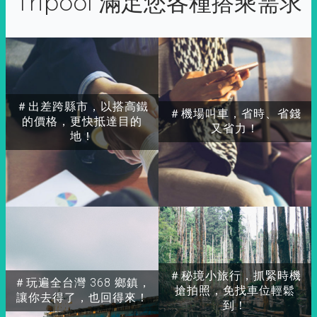
Tripool 滿足您各種搭乘需求
＃出差跨縣市，以搭高鐵
＃機場叫車，省時、省錢
的價格，更快抵達目的
又省力！
地！
＃秘境小旅行，抓緊時機
＃玩遍全台灣 368 鄉鎮，
搶拍照，免找車位輕鬆
讓你去得了，也回得來！
到！