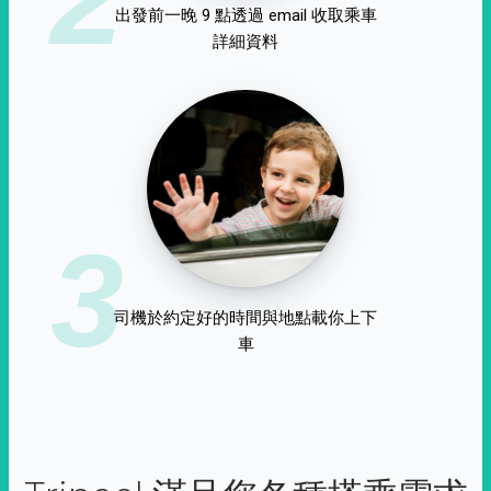
出發前一晚 9 點透過 email 收取乘車
詳細資料
3
司機於約定好的時間與地點載你上下
車