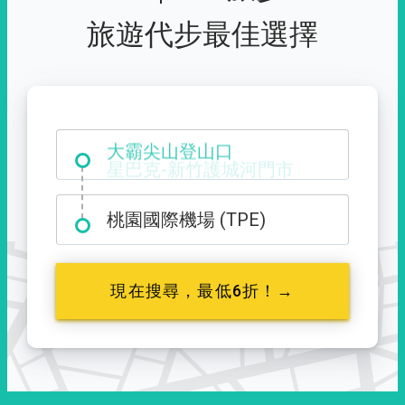
旅遊代步最佳選擇
大霸尖山登山口
桃園國際機場 (TPE)
現在搜尋，最低6折！→