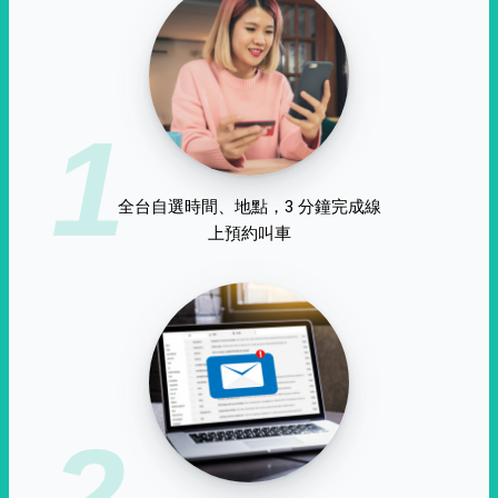
1
全台自選時間、地點，3 分鐘完成線
上預約叫車
2