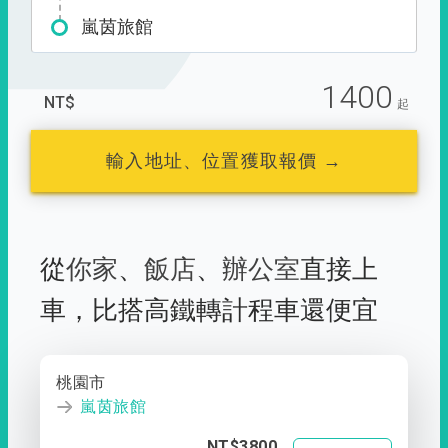
嵐茵旅館
1400
NT$
起
輸入地址、位置獲取報價 →
從
你家
、
飯店
、
辦公室
直接上
車，
比搭高鐵轉計程車還便宜
桃園市
嵐茵旅館
NT$3800