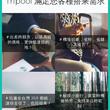
Tripool 滿足您各種搭乘需求
＃出差跨縣市，以搭高鐵
＃機場叫車，省時、省錢
的價格，更快抵達目的
又省力！
地！
＃秘境小旅行，抓緊時機
＃玩遍全台灣 368 鄉鎮，
搶拍照，免找車位輕鬆
讓你去得了，也回得來！
到！