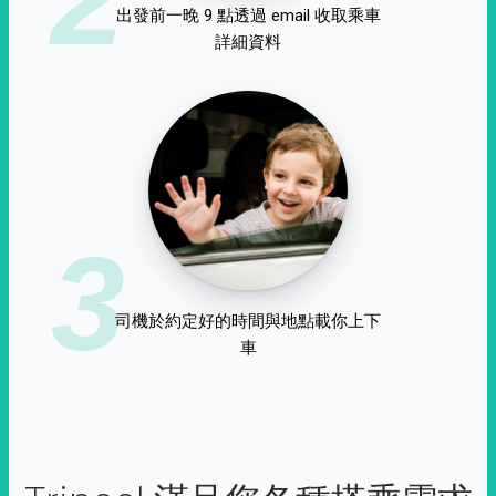
出發前一晚 9 點透過 email 收取乘車
詳細資料
3
司機於約定好的時間與地點載你上下
車