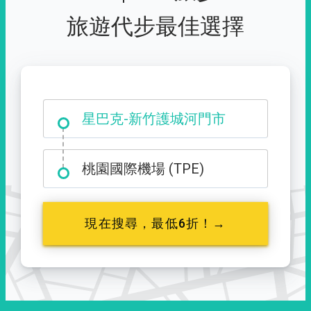
旅遊代步最佳選擇
大霸尖山登山口
桃園國際機場 (TPE)
現在搜尋，最低6折！→