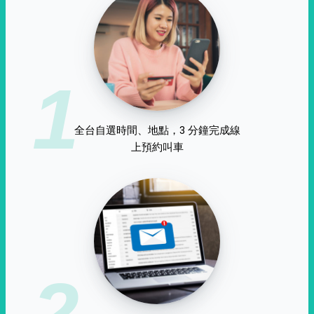
1
全台自選時間、地點，3 分鐘完成線
上預約叫車
2