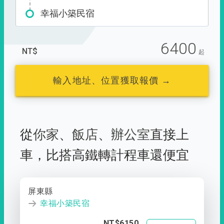
幸福小築民宿
6400
NT$
起
輸入地址、位置獲取報價 →
從
你家
、
飯店
、
辦公室
直接上
車，
比搭高鐵轉計程車還便宜
屏東縣
幸福小築民宿
NT$6150