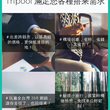
Tripool 滿足您各種搭乘需求
＃出差跨縣市，以搭高鐵
＃機場叫車，省時、省錢
的價格，更快抵達目的
又省力！
地！
＃秘境小旅行，抓緊時機
＃玩遍全台灣 368 鄉鎮，
搶拍照，免找車位輕鬆
讓你去得了，也回得來！
到！