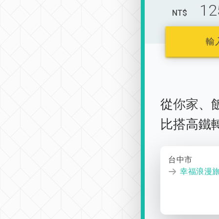
12
NT$
輸
從
你家
、
比搭高鐵
台中市
幸福浪漫