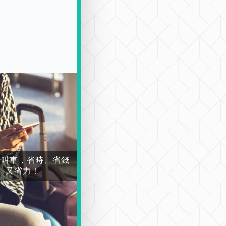
場叫車，省時、省錢
又省力！