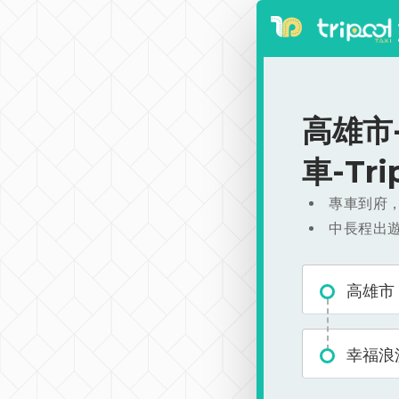
高雄市-
車-Tr
專車到府
中長程出
高雄市
幸福浪