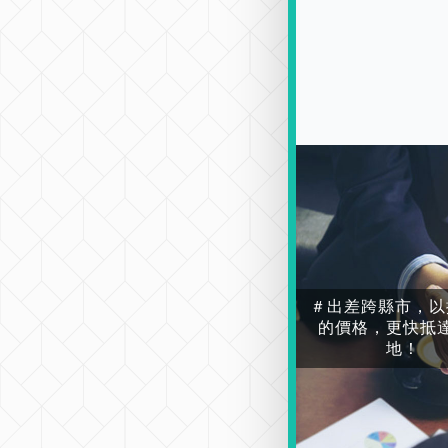
＃出差跨縣市，以
的價格，更快抵
地！