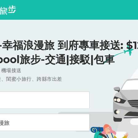
幸福浪漫旅 到府專車接送: $12
ipool旅步-交通|接駁|包車
，機場接送
遊、閨蜜小旅行、跨縣市出差
漫旅