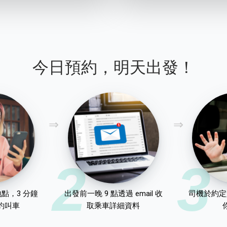
今日預約，明天出發！
2
3
點，3 分鐘
出發前一晚 9 點透過 email 收
司機於約定
約叫車
取乘車詳細資料