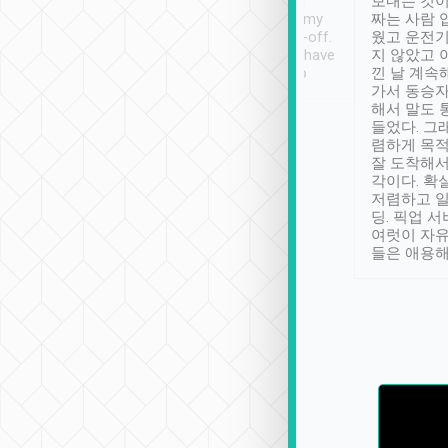
ther places of
booking to confirm if I
보내는 것이
t not known to
have safely arrived at my
짜는 사람 
 so definitely more
destination after drop-off.
웠고 운전기
se” feels). Really
Definitely something I have
지 않았고 
t. No delay in
not seen elsewhere 👍
낀 날 계속
and had a lovely
가서 동승자
up to lavender
해서 말도 
 Thank you tripool!
들었다. 그
렴하게 목
잘 도착해서
각이다. 확
저렴하고 일
딩. 픽업 
여럿이 자
들은 애용해