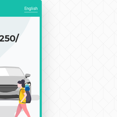
English
50/