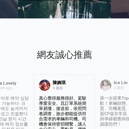
網友誠心推薦
陳婉琪
Ice Lin
a Lovely
2 週前
nth ago
3 週前
어로 예약 상담
真心覺得服務很好。駕駛
第一次搭乘Trip
 가능하다. 크
專業安全。且訂單系統簡
歡！車輛狀態
날에도 늦게까지
單易懂，接送前，依照問
質、司機素質
셨고 친절했다.
卷調查，旅步都能提供符
面CP值非常高
 전날 현지 시간
合需求的車輛和司機。司
與孕婦都覺得
시에 배차 정보를
機會保持密切聯繫，讓人
謝謝您們！