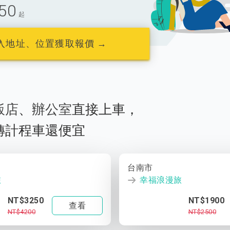
50
起
入地址、位置獲取報價 →
飯店
、
辦公室
直接上車，
轉計程車還便宜
台南市
旅
幸福浪漫旅
NT$3250
NT$1900
查看
NT$4200
NT$2500