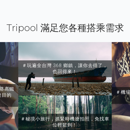
Tripool 滿足您各種搭乘需求
＃玩遍全台灣 368 鄉鎮，讓你去得了，
也回得來！
搭高鐵
＃機
達目的
＃秘境小旅行，抓緊時機搶拍照，免找車
位輕鬆到！