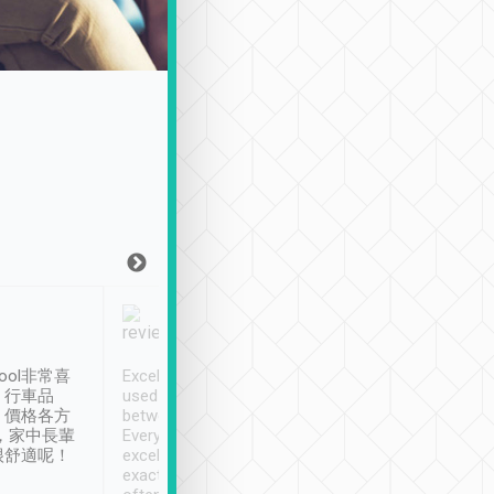
Joy Marsh
Benny Lau
1月12日
1 個月前
ool非常喜
Excellent service. We have
清境入住1晚, 由
、行車品
used Tripool to travel
清境, 都是乘坐由 Tri
、價格各方
between cities in Taiwan.
安排的車子, 接送都
，家中長輩
Every driver has been
去程司機早10分鐘到
很舒適呢！
excellent and arrives
程時遇上道路阻塞, 
exactly on time. As there is
鐘到達(可以接受),