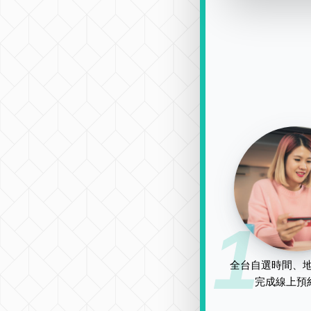
1
全台自選時間、地
完成線上預