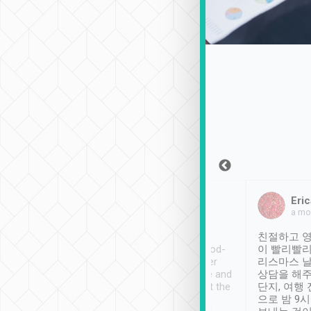
Sean Lee
Jack Ng
Eric
2018年12月30日
1個月前
a mo
ooking to Lavender
Tripool provides great
친절하고 영
- taichung.
service, vehicles in good-
이 빨리빨리
nous area with
condition and the driver
리스마스 
ny public transport.
service was awesome and
상담을 해주
er was so helpful
thoughtful. Driver went the
단지, 여행
ty ( telling us
extra mile on my last
으로 밤 9