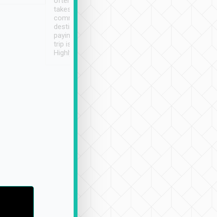
often limited English it
潔, 沒有煙味, 車
takes the difficulty out of
定
communicating the
destination details and
paying online prior to the
trip is very convenient.
Highly recommended