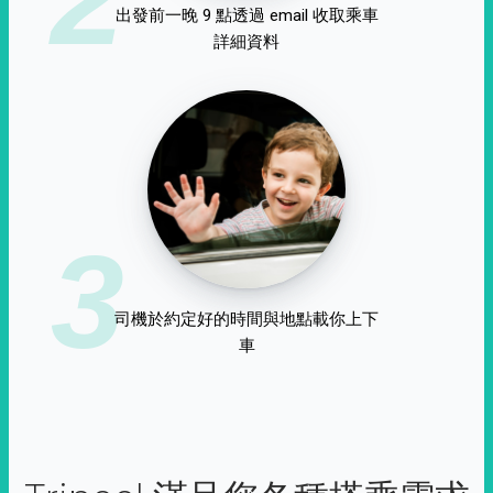
出發前一晚 9 點透過 email 收取乘車
詳細資料
3
司機於約定好的時間與地點載你上下
車