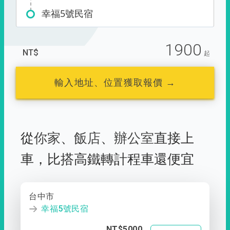
幸福5號民宿
1900
NT$
起
輸入地址、位置獲取報價 →
從
你家
、
飯店
、
辦公室
直接上
車，
比搭高鐵轉計程車還便宜
台中市
幸福5號民宿
NT$5000