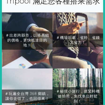
Tripool 滿足您各種搭乘需求
＃出差跨縣市，以搭高鐵
＃機場叫車，省時、省錢
的價格，更快抵達目的
又省力！
地！
＃秘境小旅行，抓緊時機
＃玩遍全台灣 368 鄉鎮，
搶拍照，免找車位輕鬆
讓你去得了，也回得來！
到！