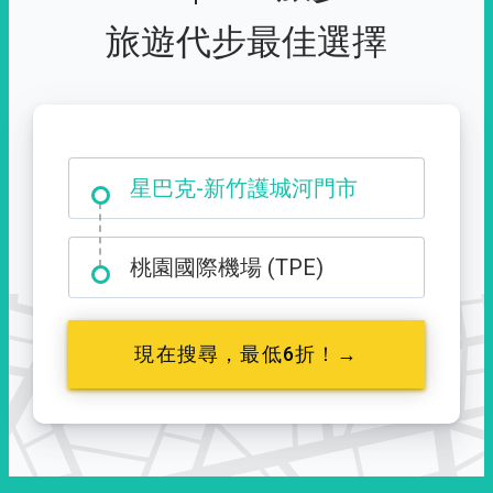
旅遊代步最佳選擇
大霸尖山登山口
星巴克-新竹護城河門市
桃園國際機場 (TPE)
現在搜尋，最低6折！→