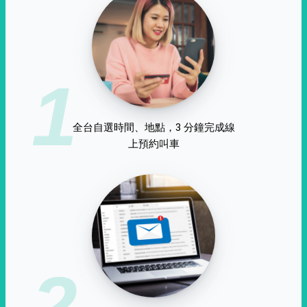
1
全台自選時間、地點，3 分鐘完成線
上預約叫車
2