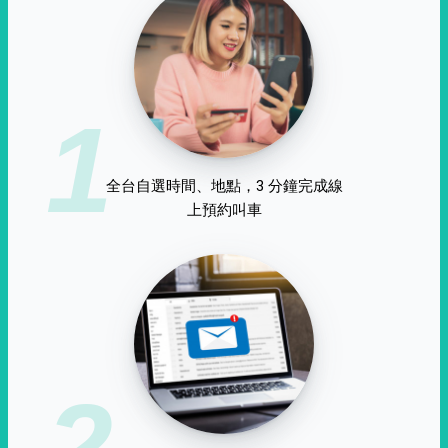
1
全台自選時間、地點，3 分鐘完成線
上預約叫車
2