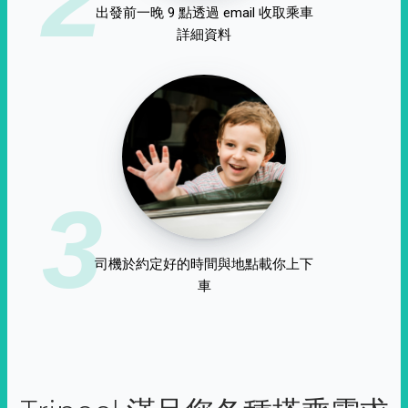
出發前一晚 9 點透過 email 收取乘車
詳細資料
3
司機於約定好的時間與地點載你上下
車