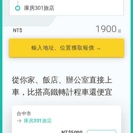
庫房301旅店
1900
NT$
起
輸入地址、位置獲取報價 →
從
你家
、
飯店
、
辦公室
直接上
車，
比搭高鐵轉計程車還便宜
台中市
庫房301旅店
NT$5000