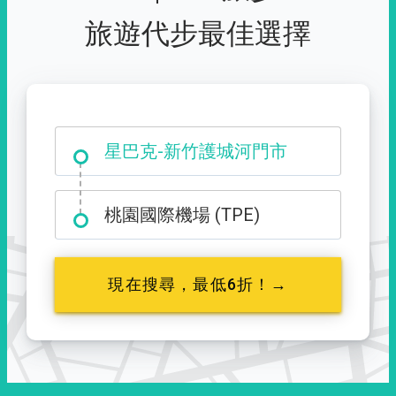
旅遊代步最佳選擇
大霸尖山登山口
桃園國際機場 (TPE)
現在搜尋，最低6折！→