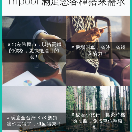
Tripool 滿足您各種搭乘需求
＃出差跨縣市，以搭高鐵
＃機場叫車，省時、省錢
的價格，更快抵達目的
又省力！
地！
＃秘境小旅行，抓緊時機
＃玩遍全台灣 368 鄉鎮，
搶拍照，免找車位輕鬆
讓你去得了，也回得來！
到！