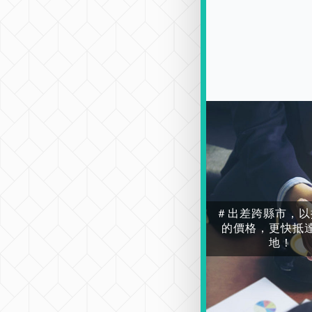
＃出差跨縣市，以
的價格，更快抵
地！