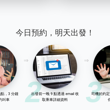
今日預約，明天出發！
2
3
點，3 分鐘
出發前一晚 9 點透過 email 收
司機於約定
約叫車
取乘車詳細資料