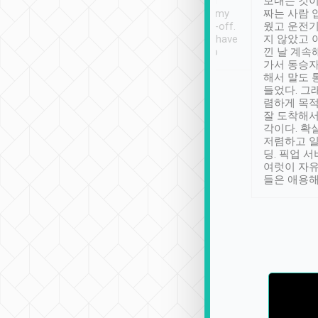
ther places of
booking to confirm if I
보내는 것이
t not known to
have safely arrived at my
짜는 사람 
 so definitely more
destination after drop-off.
웠고 운전기
se” feels). Really
Definitely something I have
지 않았고 
t. No delay in
not seen elsewhere 👍
낀 날 계속
and had a lovely
가서 동승자
up to lavender
해서 말도 
 Thank you tripool!
들었다. 그
렴하게 목
잘 도착해서
각이다. 확
저렴하고 일
딩. 픽업 
여럿이 자
들은 애용해