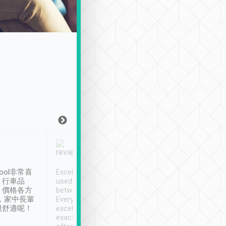
Joy Marsh
Benny Lau
1月12日
1 個月前
ool非常喜
Excellent service. We have
清境入住1晚, 由
、行車品
used Tripool to travel
清境, 都是乘坐由 Tri
、價格各方
between cities in Taiwan.
安排的車子, 接送都
，家中長輩
Every driver has been
去程司機早10分鐘到
很舒適呢！
excellent and arrives
程時遇上道路阻塞, 
exactly on time. As there is
鐘到達(可以接受),