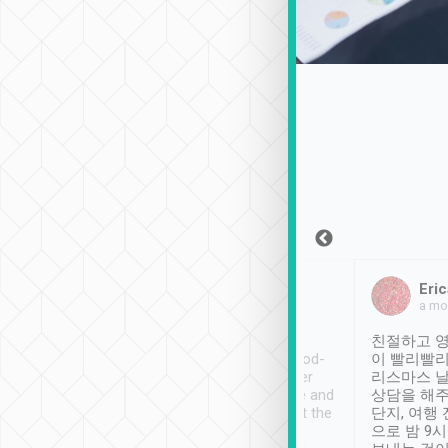
Sean Lee
Jack Ng
Eric
2018年12月30日
1個月前
a mo
ooking to Lavender
Tripool provides great
친절하고 영
- taichung.
service, vehicles in good-
이 빨리빨리
nous area with
condition and the driver
리스마스 
ny public transport.
service was awesome and
상담을 해주
er was so helpful
thoughtful. Driver went the
단지, 여행
ty ( telling us
extra mile on my last
으로 밤 9