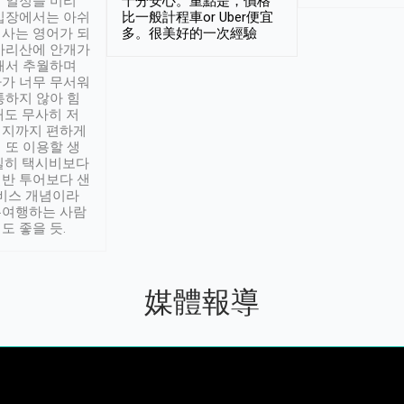
 일정을 미리
十分安心。重點是，價格
입장에서는 아쉬
比一般計程車or Uber便宜
사는 영어가 되
多。很美好的一次經驗
아리산에 안개가
해서 추월하며
가 너무 무서워
통하지 않아 힘
래도 무사히 저
적지까지 편하게
 또 이용할 생
실히 택시비보다
반 투어보다 샌
서비스 개념이라
유여행하는 사람
도 좋을 듯.
媒體報導