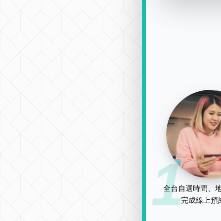
1
全台自選時間、地
完成線上預