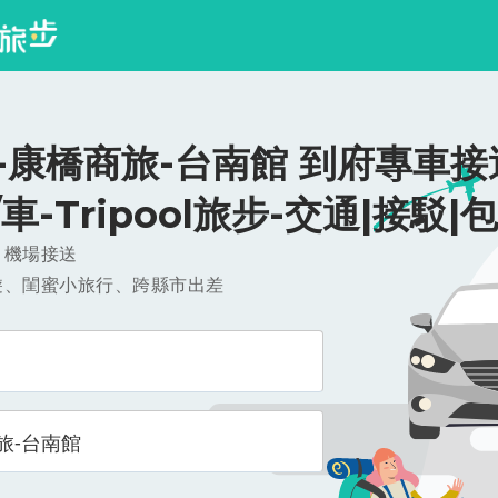
-康橋商旅-台南館 到府專車接
0/車-Tripool旅步-交通|接駁|
，機場接送
遊、閨蜜小旅行、跨縣市出差
旅-台南館