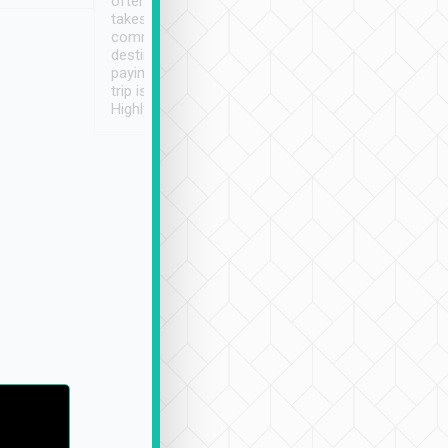
often limited English it
潔, 沒有煙味, 車
takes the difficulty out of
定
communicating the
destination details and
paying online prior to the
trip is very convenient.
Highly recommended