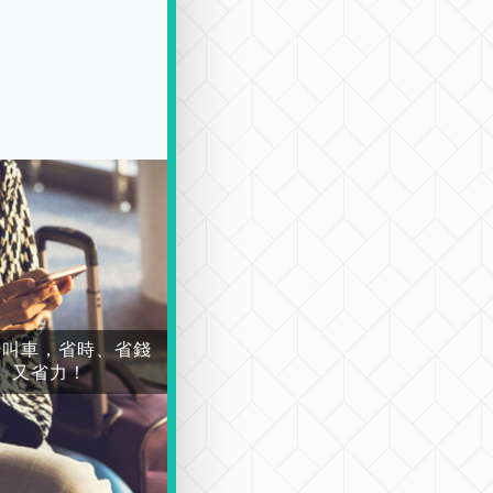
場叫車，省時、省錢
又省力！