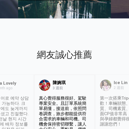
網友誠心推薦
陳婉琪
Ice Lin
a Lovely
2 週前
nth ago
3 週前
어로 예약 상담
真心覺得服務很好。駕駛
第一次搭乘Trip
 가능하다. 크
專業安全。且訂單系統簡
歡！車輛狀態
날에도 늦게까지
單易懂，接送前，依照問
質、司機素質
셨고 친절했다.
卷調查，旅步都能提供符
面CP值非常高
 전날 현지 시간
合需求的車輛和司機。司
與孕婦都覺得
시에 배차 정보를
機會保持密切聯繫，讓人
謝謝您們！