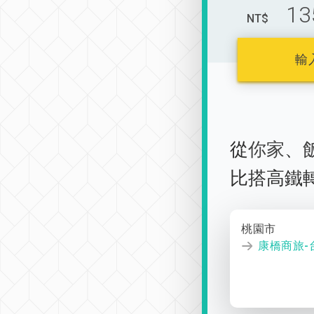
13
NT$
輸
從
你家
、
比搭高鐵
桃園市
康橋商旅-