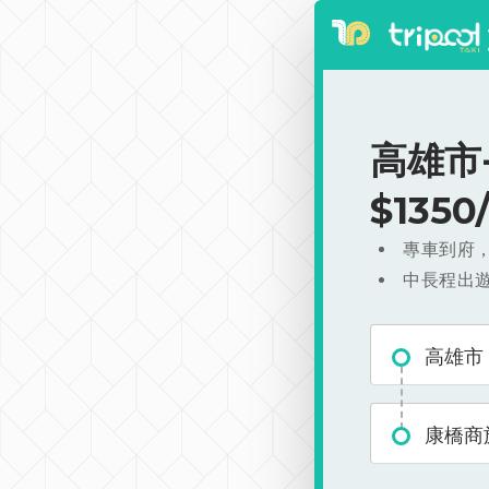
高雄市
$135
專車到府
中長程出
高雄市
康橋商