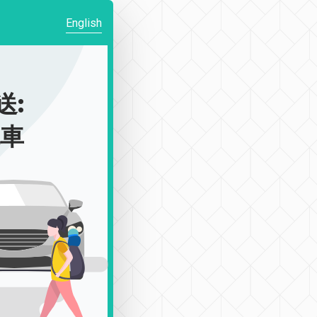
English
送:
包車