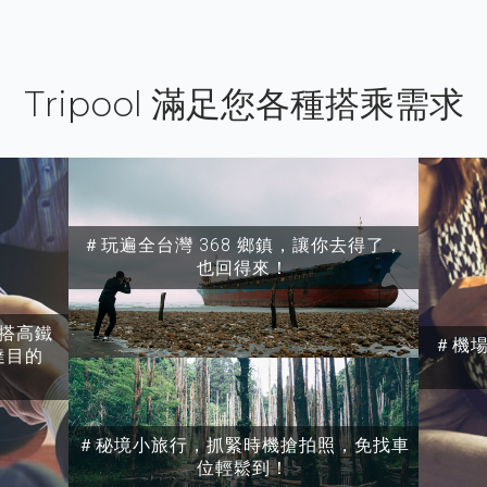
Tripool 滿足您各種搭乘需求
＃玩遍全台灣 368 鄉鎮，讓你去得了，
也回得來！
搭高鐵
＃機
達目的
＃秘境小旅行，抓緊時機搶拍照，免找車
位輕鬆到！