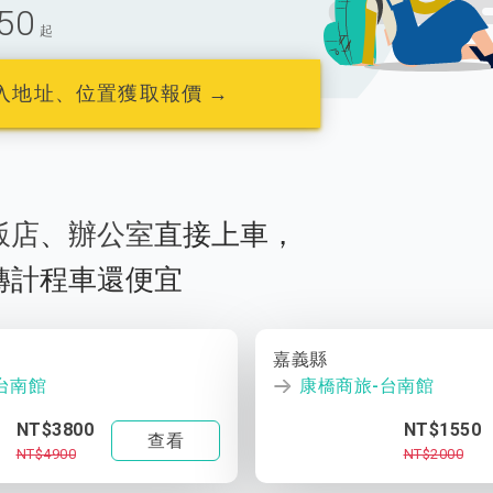
50
起
入地址、位置獲取報價 →
飯店
、
辦公室
直接上車，
轉計程車還便宜
嘉義縣
台南館
康橋商旅-台南館
NT$3800
NT$1550
查看
NT$4900
NT$2000