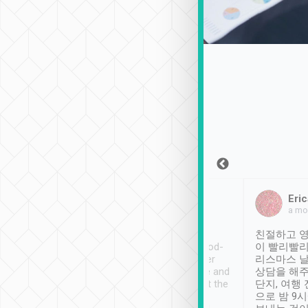
Sean Lee
Jack Ng
Eric
2018年12月30日
1個月前
a mo
ooking to Lavender
Tripool provides great
친절하고 영
- taichung.
service, vehicles in good-
이 빨리빨리
nous area with
condition and the driver
리스마스 
ny public transport.
service was awesome and
상담을 해주
er was so helpful
thoughtful. Driver went the
단지, 여행
ty ( telling us
extra mile on my last
으로 밤 9