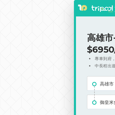
高雄市
$695
專車到府
中長程出
高雄市
御皇米