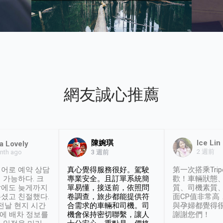
網友誠心推薦
陳婉琪
Ice Lin
a Lovely
2 週前
nth ago
3 週前
어로 예약 상담
真心覺得服務很好。駕駛
第一次搭乘Trip
 가능하다. 크
專業安全。且訂單系統簡
歡！車輛狀態
날에도 늦게까지
單易懂，接送前，依照問
質、司機素質
셨고 친절했다.
卷調查，旅步都能提供符
面CP值非常高
 전날 현지 시간
合需求的車輛和司機。司
與孕婦都覺得
시에 배차 정보를
機會保持密切聯繫，讓人
謝謝您們！