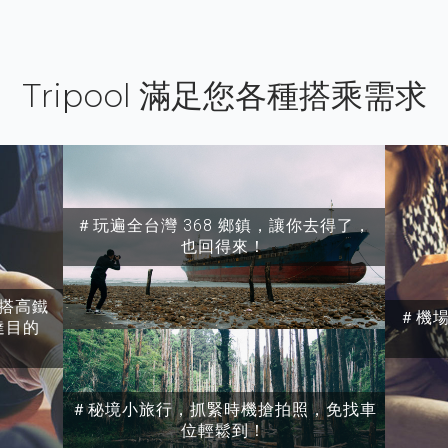
Tripool 滿足您各種搭乘需求
＃玩遍全台灣 368 鄉鎮，讓你去得了，
也回得來！
搭高鐵
＃機
達目的
＃秘境小旅行，抓緊時機搶拍照，免找車
位輕鬆到！