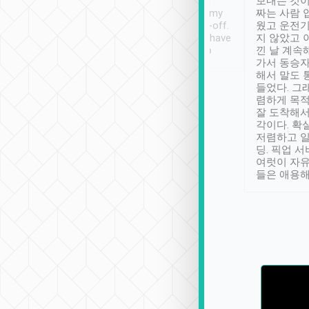
ther places of
booking to confirm if I
보내는 것이
t not known to
have safely arrived at my
짜는 사람 
 so definitely more
destination after drop-off.
웠고 운전기
se” feels). Really
Definitely something I have
지 않았고 
t. No delay in
not seen elsewhere 👍
낀 날 계속
and had a lovely
가서 동승자
up to lavender
해서 말도 
 Thank you tripool!
들었다. 그
렴하게 목
잘 도착해서
각이다. 확
저렴하고 일
딩. 픽업 
여럿이 자
들은 애용해