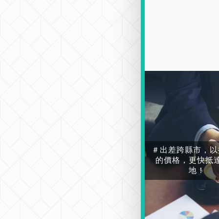
＃出差跨縣市，以
的價格，更快抵
地！