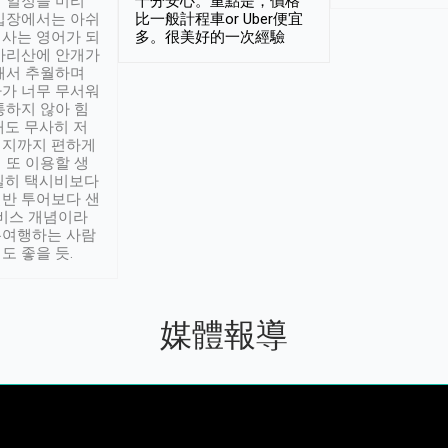
 일정을 미리
十分安心。重點是，價格
입장에서는 아쉬
比一般計程車or Uber便宜
사는 영어가 되
多。很美好的一次經驗
아리산에 안개가
해서 추월하며
가 너무 무서워
통하지 않아 힘
래도 무사히 저
적지까지 편하게
 또 이용할 생
실히 택시비보다
반 투어보다 샌
서비스 개념이라
유여행하는 사람
도 좋을 듯.
媒體報導