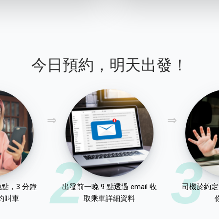
今日預約，明天出發！
2
3
點，3 分鐘
出發前一晚 9 點透過 email 收
司機於約定
約叫車
取乘車詳細資料