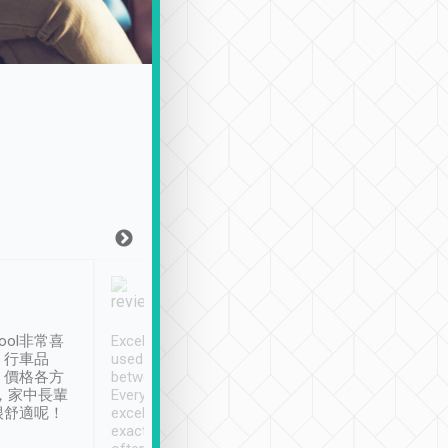
Joy Marsh
Benny Lau
1月12日
1 個月前
ool非常喜
Excellent service. We have
清境入住1晚, 由
、行車品
used Tripool to travel
清境, 都是乘坐由 Tri
、價格各方
between cities in Taiwan.
安排的車子, 接送都
，家中長輩
Every driver has been
去程司機早10分鐘到
很舒適呢！
excellent and arrives
程時遇上道路阻塞, 
exactly on time. As there is
鐘到達(可以接受),