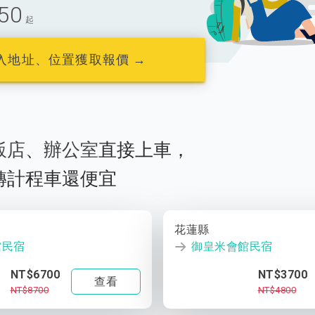
50
起
入地址、位置獲取報價 →
飯店
、
辦公室
直接上車，
轉計程車還便宜
花蓮縣
館民宿
御皇米會館民宿
NT$6700
NT$3700
查看
NT$8700
NT$4800