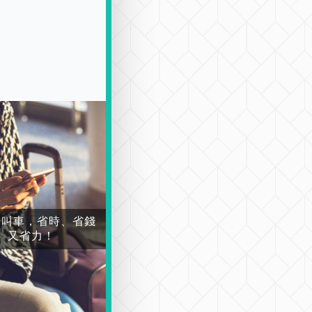
場叫車，省時、省錢
又省力！