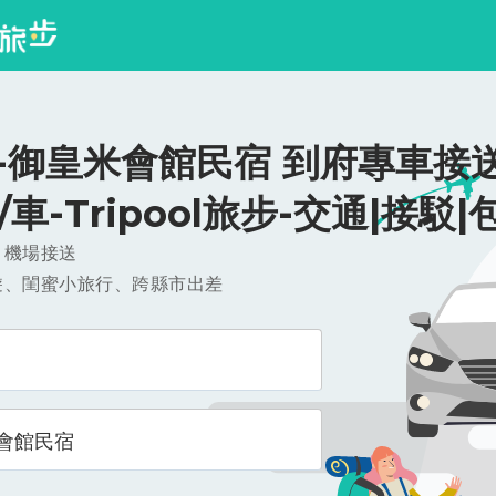
-御皇米會館民宿 到府專車接送
0/車-Tripool旅步-交通|接駁|
，機場接送
遊、閨蜜小旅行、跨縣市出差
會館民宿