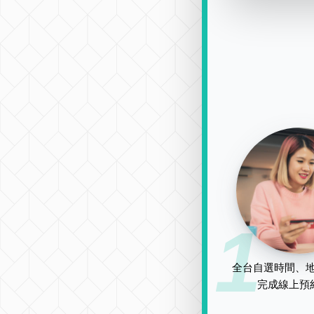
1
全台自選時間、地
完成線上預