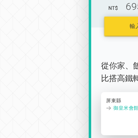
69
NT$
輸
從
你家
、
比搭高鐵
屏東縣
御皇米會