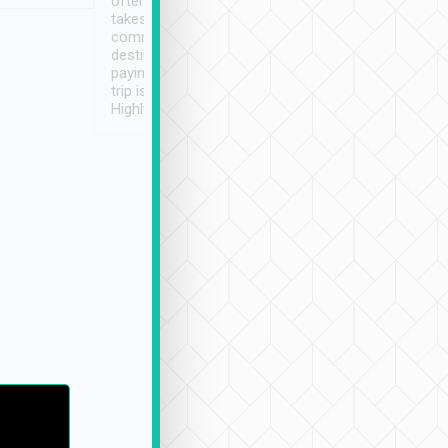
often limited English it
潔, 沒有煙味, 車
takes the difficulty out of
定
communicating the
destination details and
paying online prior to the
trip is very convenient.
Highly recommended