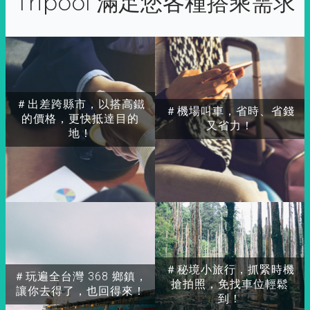
Tripool 滿足您各種搭乘需求
＃出差跨縣市，以搭高鐵
＃機場叫車，省時、省錢
的價格，更快抵達目的
又省力！
地！
＃秘境小旅行，抓緊時機
＃玩遍全台灣 368 鄉鎮，
搶拍照，免找車位輕鬆
讓你去得了，也回得來！
到！