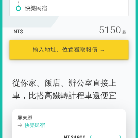
快樂民宿
5150
NT$
起
輸入地址、位置獲取報價 →
從
你家
、
飯店
、
辦公室
直接上
車，
比搭高鐵轉計程車還便宜
屏東縣
快樂民宿
NT$4900