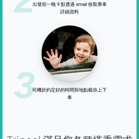
出發前一晚 9 點透過 email 收取乘車
詳細資料
3
司機於約定好的時間與地點載你上下
車