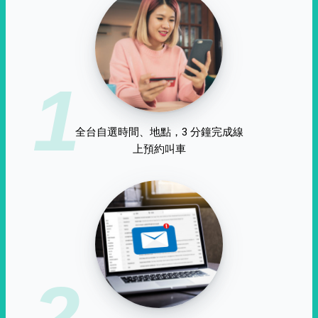
1
全台自選時間、地點，3 分鐘完成線
上預約叫車
2