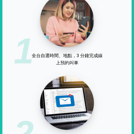
1
全台自選時間、地點，3 分鐘完成線
上預約叫車
2