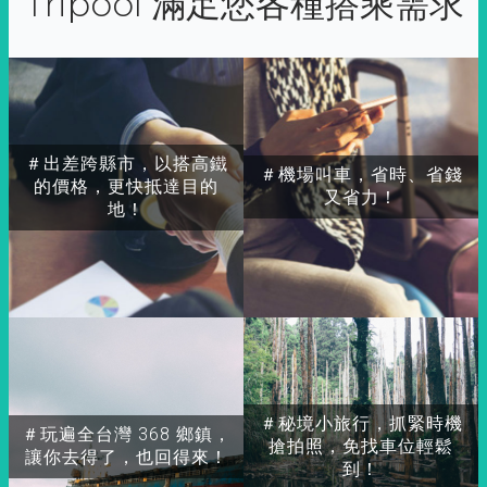
Tripool 滿足您各種搭乘需求
＃出差跨縣市，以搭高鐵
＃機場叫車，省時、省錢
的價格，更快抵達目的
又省力！
地！
＃秘境小旅行，抓緊時機
＃玩遍全台灣 368 鄉鎮，
搶拍照，免找車位輕鬆
讓你去得了，也回得來！
到！