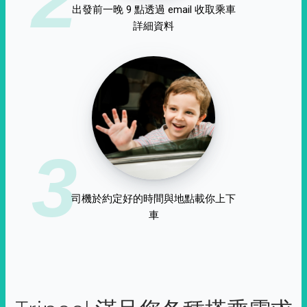
出發前一晚 9 點透過 email 收取乘車
詳細資料
3
司機於約定好的時間與地點載你上下
車