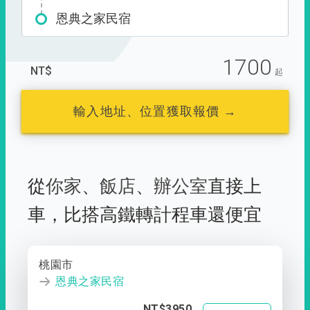
恩典之家民宿
1700
NT$
起
輸入地址、位置獲取報價 →
從
你家
、
飯店
、
辦公室
直接上
車，
比搭高鐵轉計程車還便宜
桃園市
恩典之家民宿
NT$3950