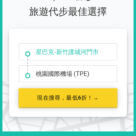
旅遊代步最佳選擇
大霸尖山登山口
星巴克-新竹護城河門市
桃園國際機場 (TPE)
現在搜尋，最低6折！→