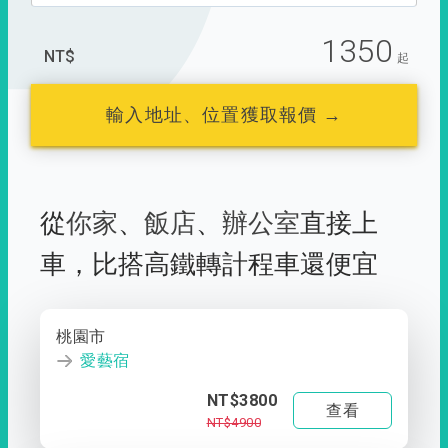
1350
NT$
起
輸入地址、位置獲取報價 →
從
你家
、
飯店
、
辦公室
直接上
車，
比搭高鐵轉計程車還便宜
桃園市
愛藝宿
NT$3800
查看
NT$4900