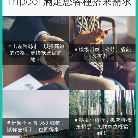
Tripool 滿足您各種搭乘需求
＃出差跨縣市，以搭高鐵
＃機場叫車，省時、省錢
的價格，更快抵達目的
又省力！
地！
＃秘境小旅行，抓緊時機
＃玩遍全台灣 368 鄉鎮，
搶拍照，免找車位輕鬆
讓你去得了，也回得來！
到！