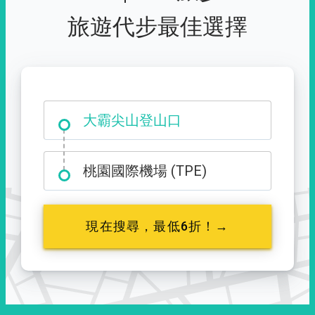
旅遊代步最佳選擇
大霸尖山登山口
桃園國際機場 (TPE)
現在搜尋，最低6折！→