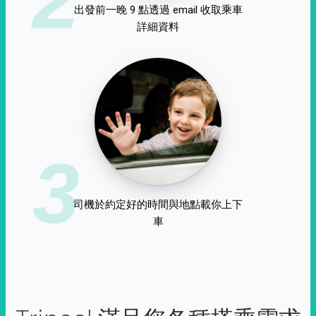
出發前一晚 9 點透過 email 收取乘車
詳細資料
3
司機於約定好的時間與地點載你上下
車