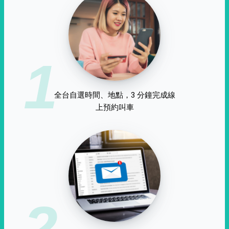
1
全台自選時間、地點，3 分鐘完成線
上預約叫車
2