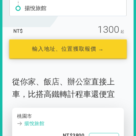
揚悅旅館
1300
NT$
起
輸入地址、位置獲取報價 →
從
你家
、
飯店
、
辦公室
直接上
車，
比搭高鐵轉計程車還便宜
桃園市
揚悅旅館
NT$3800