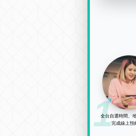
1
全台自選時間、地
完成線上預