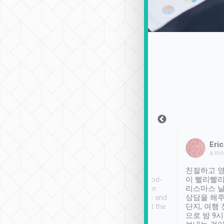
Sean Lee
Jack Ng
Eric
2018年12月30日
1個月前
a mo
ooking to Lavender
Tripool provides great
친절하고 영
- taichung.
service, vehicles in good-
이 빨리빨리
nous area with
condition and the driver
리스마스 
ny public transport.
service was awesome and
상담을 해주
er was so helpful
thoughtful. Driver went the
단지, 여행
ty ( telling us
extra mile on my last
으로 밤 9