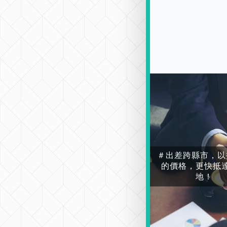
＃出差跨縣市，以
的價格，更快抵
地！