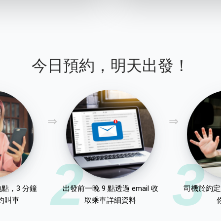
今日預約，明天出發！
2
3
點，3 分鐘
出發前一晚 9 點透過 email 收
司機於約定
約叫車
取乘車詳細資料