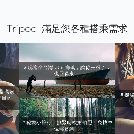
Tripool 滿足您各種搭乘需求
＃玩遍全台灣 368 鄉鎮，讓你去得了，
也回得來！
搭高鐵
＃機
達目的
＃秘境小旅行，抓緊時機搶拍照，免找車
位輕鬆到！