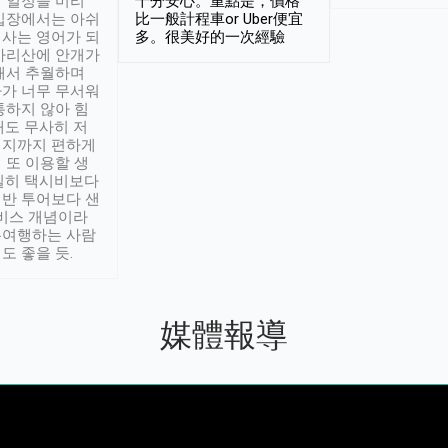
 일정을 미리
十分安心。重點是，價格
입장에서는 아쉬
比一般計程車or Uber便宜
사는 영어가 되
多。很美好的一次經驗
아리산에 안개가
해서 추월하며
가 너무 무서워
통하지 않아 힘
래도 무사히 저
적지까지 편하게
 또 이용할 생
실히 택시비보다
반 투어보다 샌
서비스 개념이라
유여행하는 사람
도 좋을 듯.
媒體報導