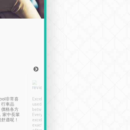
Joy Marsh
Benny Lau
1月12日
1 個月前
ool非常喜
Excellent service. We have
清境入住1晚, 由
、行車品
used Tripool to travel
清境, 都是乘坐由 Tri
、價格各方
between cities in Taiwan.
安排的車子, 接送都
，家中長輩
Every driver has been
去程司機早10分鐘到
很舒適呢！
excellent and arrives
程時遇上道路阻塞, 
exactly on time. As there is
鐘到達(可以接受),