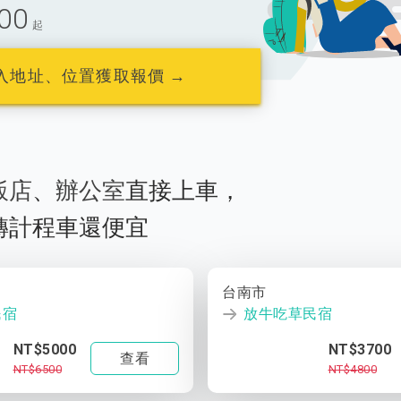
00
起
入地址、位置獲取報價 →
飯店
、
辦公室
直接上車，
轉計程車還便宜
台南市
民宿
放牛吃草民宿
NT$5000
NT$3700
查看
NT$6500
NT$4800