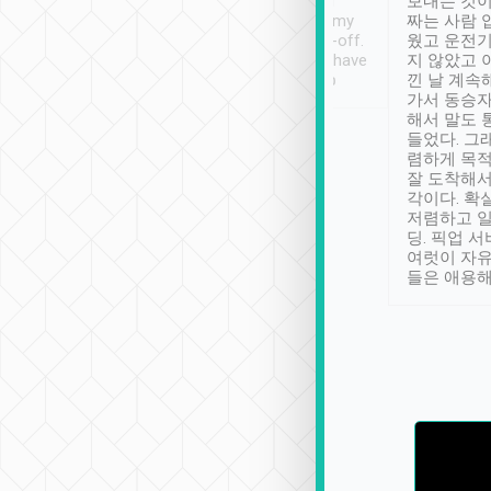
ther places of
booking to confirm if I
보내는 것이
t not known to
have safely arrived at my
짜는 사람 
 so definitely more
destination after drop-off.
웠고 운전기
se” feels). Really
Definitely something I have
지 않았고 
t. No delay in
not seen elsewhere 👍
낀 날 계속
and had a lovely
가서 동승자
up to lavender
해서 말도 
 Thank you tripool!
들었다. 그
렴하게 목
잘 도착해서
각이다. 확
저렴하고 일
딩. 픽업 
여럿이 자
들은 애용해