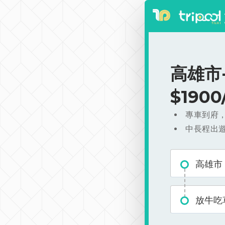
高雄市
$190
專車到府
中長程出
高雄市
放牛吃