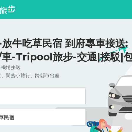
-放牛吃草民宿 到府專車接送:
0/車-Tripool旅步-交通|接駁|
，機場接送
遊、閨蜜小旅行、跨縣市出差
草民宿