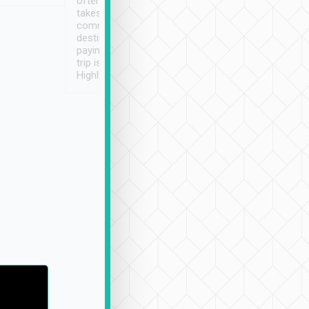
often limited English it
潔, 沒有煙味, 車
takes the difficulty out of
定
communicating the
destination details and
paying online prior to the
trip is very convenient.
Highly recommended