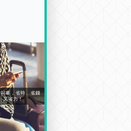
場叫車，省時、省錢
又省力！