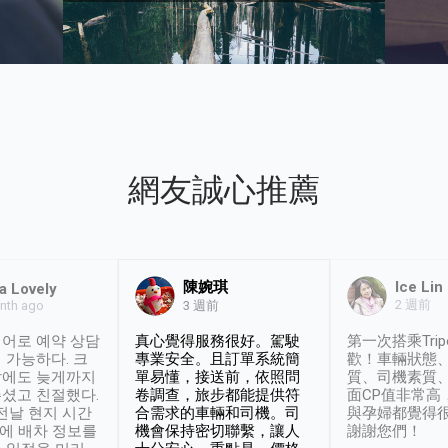
網友誠心推薦
陳婉琪
Ice Lin
a Lovely
2 週前
nth ago
3 週前
어로 예약 상담
真心覺得服務很好。駕駛
第一次搭乘Trip
 가능하다. 크
專業安全。且訂單系統簡
歡！車輛狀態
날에도 늦게까지
單易懂，接送前，依照問
質、司機素質
셨고 친절했다.
卷調查，旅步都能提供符
面CP值非常高
 전날 현지 시간
合需求的車輛和司機。司
與孕婦都覺得
시에 배차 정보를
機會保持密切聯繫，讓人
謝謝您們！