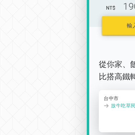
19
NT$
輸
從
你家
、
比搭高鐵
台中市
放牛吃草