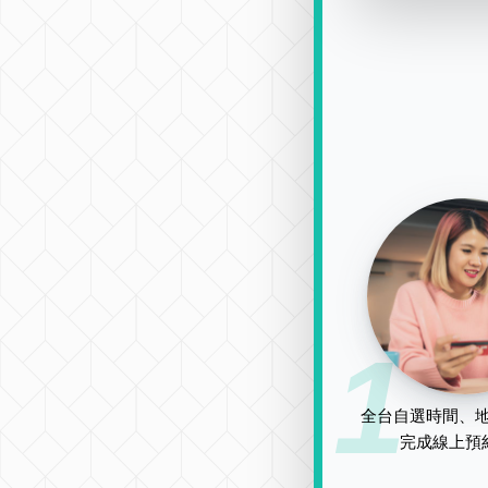
1
全台自選時間、地
完成線上預