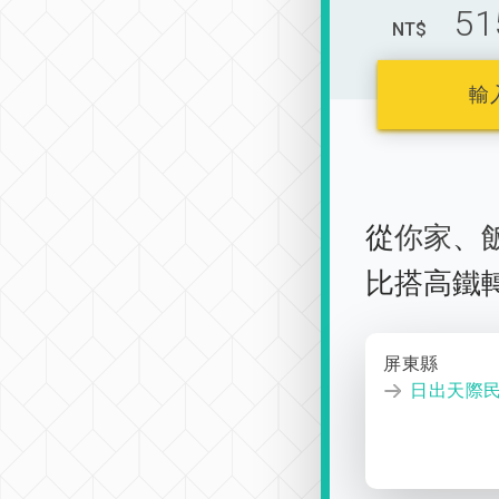
51
NT$
輸
從
你家
、
比搭高鐵
屏東縣
日出天際