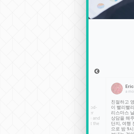
Sean Lee
Jack Ng
Eric
2018年12月30日
1個月前
a mo
ooking to Lavender
Tripool provides great
친절하고 영
- taichung.
service, vehicles in good-
이 빨리빨리
nous area with
condition and the driver
리스마스 
ny public transport.
service was awesome and
상담을 해주
er was so helpful
thoughtful. Driver went the
단지, 여행
ty ( telling us
extra mile on my last
으로 밤 9