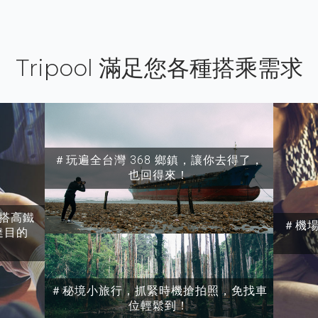
Tripool 滿足您各種搭乘需求
＃玩遍全台灣 368 鄉鎮，讓你去得了，
也回得來！
搭高鐵
＃機
達目的
＃秘境小旅行，抓緊時機搶拍照，免找車
位輕鬆到！