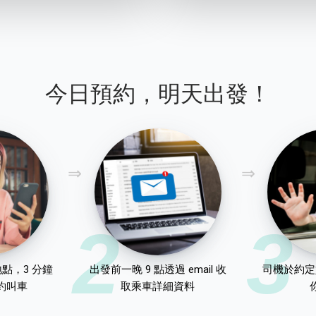
今日預約，明天出發！
2
3
點，3 分鐘
出發前一晚 9 點透過 email 收
司機於約定
約叫車
取乘車詳細資料