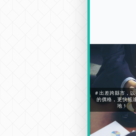
＃出差跨縣市，以
的價格，更快抵
地！