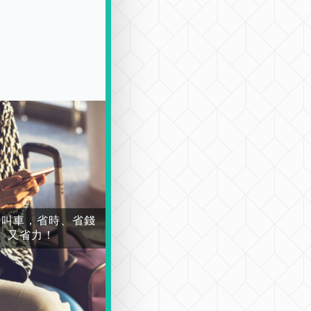
場叫車，省時、省錢
又省力！