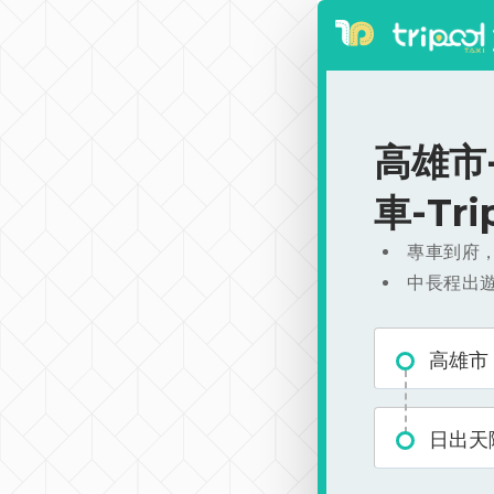
高雄市-
車-Tr
專車到府
中長程出
高雄市
日出天