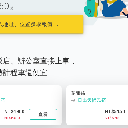
50
起
入地址、位置獲取報價 →
飯店
、
辦公室
直接上車，
轉計程車還便宜
花蓮縣
民宿
日出天際民宿
NT$4900
NT$5150
查看
NT$6400
NT$6700