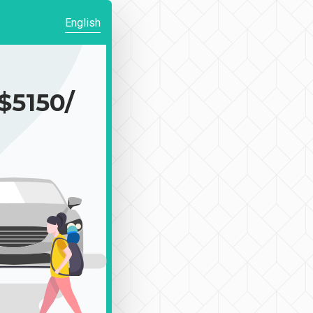
English
150/