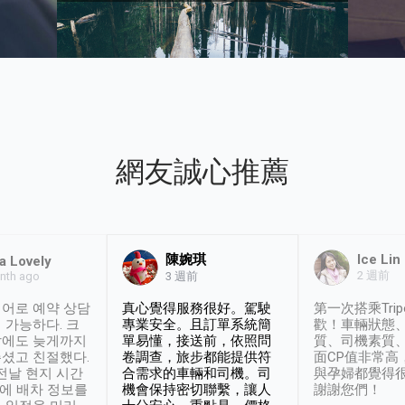
網友誠心推薦
陳婉琪
Ice Lin
a Lovely
2 週前
nth ago
3 週前
어로 예약 상담
真心覺得服務很好。駕駛
第一次搭乘Trip
 가능하다. 크
專業安全。且訂單系統簡
歡！車輛狀態
날에도 늦게까지
單易懂，接送前，依照問
質、司機素質
셨고 친절했다.
卷調查，旅步都能提供符
面CP值非常高
 전날 현지 시간
合需求的車輛和司機。司
與孕婦都覺得
시에 배차 정보를
機會保持密切聯繫，讓人
謝謝您們！