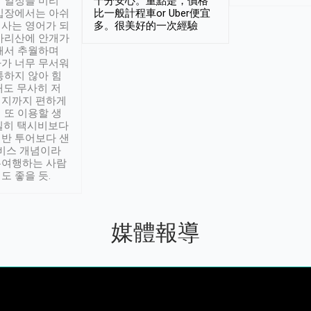
 일정을 미리
十分安心。重點是，價格
입장에서는 아쉬
比一般計程車or Uber便宜
사는 영어가 되
多。很美好的一次經驗
아리산에 안개가
해서 추월하며
가 너무 무서워
통하지 않아 힘
래도 무사히 저
적지까지 편하게
 또 이용할 생
실히 택시비보다
반 투어보다 샌
서비스 개념이라
유여행하는 사람
도 좋을 듯.
媒體報導