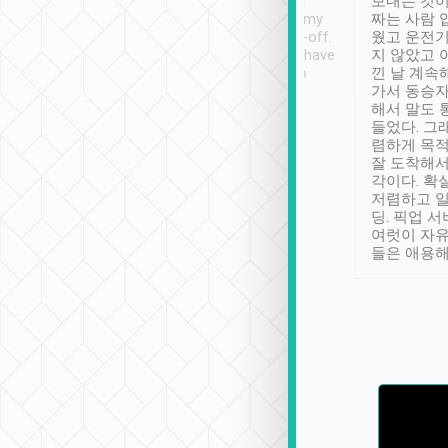
ther places of
booking to confirm if I
보내는 것이
t not known to
have safely arrived at my
짜는 사람 
 so definitely more
destination after drop-off.
웠고 운전기
se” feels). Really
Definitely something I have
지 않았고 
t. No delay in
not seen elsewhere 👍
낀 날 계속
and had a lovely
가서 동승자
up to lavender
해서 말도 
 Thank you tripool!
들었다. 그
렴하게 목
잘 도착해서
각이다. 확
저렴하고 일
딩. 픽업 
여럿이 자
들은 애용해