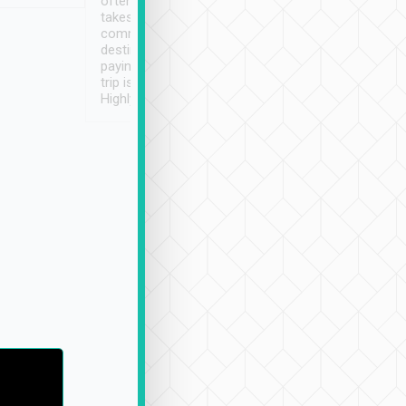
often limited English it
潔, 沒有煙味, 車
takes the difficulty out of
定
communicating the
destination details and
paying online prior to the
trip is very convenient.
Highly recommended