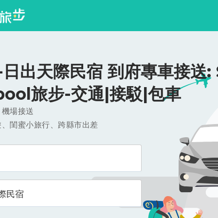
日出天際民宿 到府專車接送: $5
ipool旅步-交通|接駁|包車
，機場接送
遊、閨蜜小旅行、跨縣市出差
際民宿