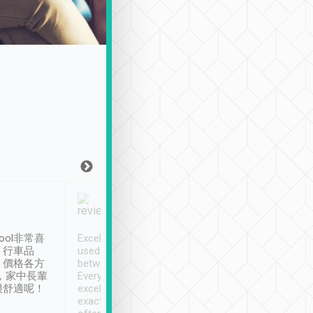
Joy Marsh
Benny Lau
1月12日
1 個月前
ool非常喜
Excellent service. We have
清境入住1晚, 由
、行車品
used Tripool to travel
清境, 都是乘坐由 Tri
、價格各方
between cities in Taiwan.
安排的車子, 接送都
，家中長輩
Every driver has been
去程司機早10分鐘到
很舒適呢！
excellent and arrives
程時遇上道路阻塞, 
exactly on time. As there is
鐘到達(可以接受),